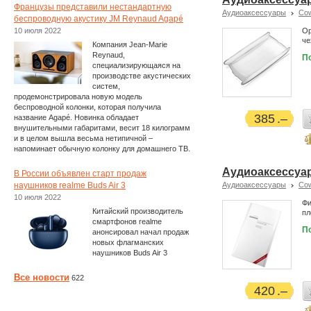
Французы представили нестандартную
Аудиоаксессуары
Co
беспроводную акустику JM Reynaud Agapé
10 июля 2022
Ор
че
Компания Jean-Marie
Reynaud,
П
специализирующаяся на
производстве акустических
систем,
продемонстрировала новую модель
беспроводной колонки, которая получила
385
название Agapé. Новинка обладает
внушительными габаритами, весит 18 килограмм
и в целом вышла весьма нетипичной –
напоминает обычную колонку для домашнего ТВ.
Аудиоаксессуар
В России объявлен старт продаж
наушников realme Buds Air 3
Аудиоаксессуары
Co
10 июля 2022
Фи
Китайский производитель
пл
смартфонов realme
П
анонсировал начал продаж
новых флагманских
наушников Buds Air 3
Все новости
622
420