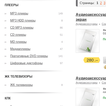
Страницы:
1
2
3
ПЛЕЕРЫ
MP3 плееры
149
Аудиоаксессуар
экран
MP3 HDD плееры
8
Аудиоаксессуары
Co
CD MP3 плееры
86
Фи
D2
CD плееры
51
П
MD плееры
4
Медиаплееры
47
Портативные DVD плееры
141
280
Цифровые диктофоны
97
ЖК ТЕЛЕВИЗОРЫ
Аудиоаксессуар
Аудиоаксессуары
Co
ЖК телевизоры
8
Фи
пл
П
КПК