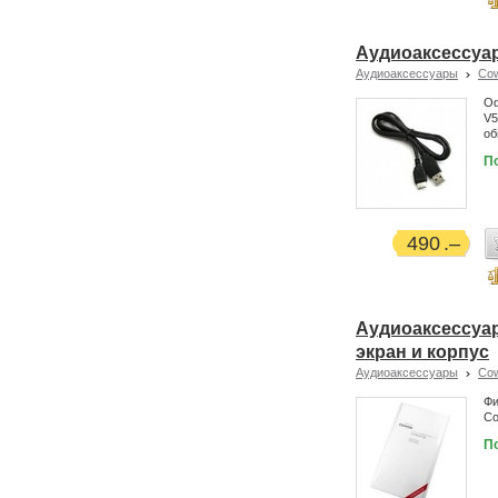
Аудиоаксессуар
Аудиоаксессуары
Co
Оф
V5
об
П
490
Аудиоаксессуар
экран и корпус
Аудиоаксессуары
Co
Фи
Co
П