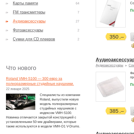
Карты памяти
Co
64
П
FM трансмиттеры
7
Аудиоаксессуары
27
Фотоаксессуары
2
350
Сумки для CD плееров
2
Аудиоаксессуар
Аудиоаксессуары
Co
Что нового
Фи
пр
Roland VMH-S100 — 300 евро за
полноразмерные студийные наушники.
П
22 января 2025
Специалисты из компании
Roland, выпустили новую
модель полноразмерных
студийных наушников с
385
индексом VMH-S100.
Новинка отличается закрытой конструкцией с
установленными 50-мм драйверами, которые
также используются в модели VMH-D1 V-Drums.
Аудиоаксессуар