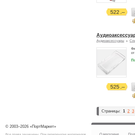
522
Аудиоаксессуар
Аудиоаксессуары
Co
Фи
от
П
525
Страницы:
1
2
3
© 2003–2026 «ПортМаркет»
О магазине
Под
Все права защищены. При перепечатке материалов