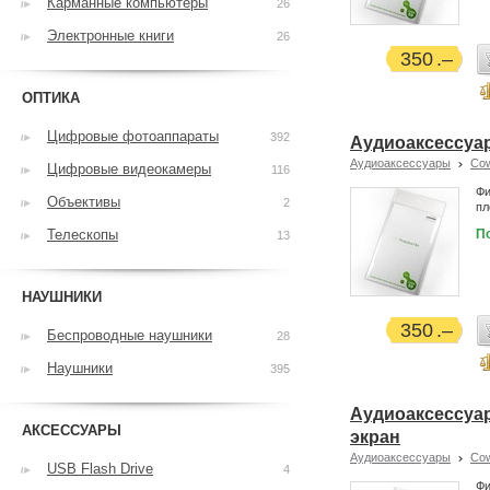
Карманные компьютеры
26
Электронные книги
26
350
ОПТИКА
Цифровые фотоаппараты
392
Аудиоаксессуар
Аудиоаксессуары
Co
Цифровые видеокамеры
116
Фи
Объективы
2
пл
Телескопы
П
13
НАУШНИКИ
350
Беспроводные наушники
28
Наушники
395
Аудиоаксессуар
АКСЕССУАРЫ
экран
Аудиоаксессуары
Co
USB Flash Drive
4
Фи