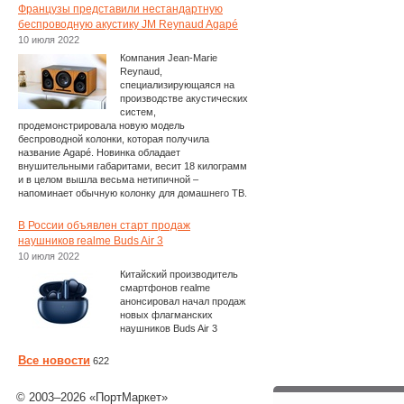
Французы представили нестандартную
беспроводную акустику JM Reynaud Agapé
10 июля 2022
Компания Jean-Marie
Reynaud,
специализирующаяся на
производстве акустических
систем,
продемонстрировала новую модель
беспроводной колонки, которая получила
название Agapé. Новинка обладает
внушительными габаритами, весит 18 килограмм
и в целом вышла весьма нетипичной –
напоминает обычную колонку для домашнего ТВ.
В России объявлен старт продаж
наушников realme Buds Air 3
10 июля 2022
Китайский производитель
смартфонов realme
анонсировал начал продаж
новых флагманских
наушников Buds Air 3
Все новости
622
© 2003–2026 «ПортМаркет»