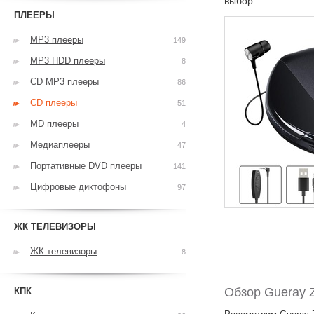
выбор.
ПЛЕЕРЫ
MP3 плееры
149
MP3 HDD плееры
8
CD MP3 плееры
86
CD плееры
51
MD плееры
4
Медиаплееры
47
Портативные DVD плееры
141
Цифровые диктофоны
97
ЖК ТЕЛЕВИЗОРЫ
ЖК телевизоры
8
Обзор Gueray 
КПК