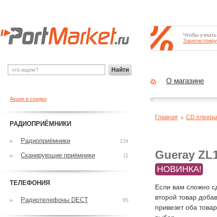
Чтобы узнать
Зарегистриру
Найти
О магазине
Акции и скидки
Главная
CD плеер
РАДИОПРИЁМНИКИ
Радиоприёмники
134
Gueray ZL1
Сканирующие приёмники
11
НОВИНКА!
ТЕЛЕФОНИЯ
Если вам сложно с
второй товар добав
Радиотелефоны DECT
85
привезет оба това