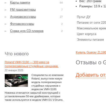
Вес: 203 грамм
Карты памяти
64
Размеры: 13.9 x 12
FM трансмиттеры
7
Аудиоаксессуары
Пульт ДУ
27
Питание от сети 22
Фотоаксессуары
2
Максимальное врем
Сумки для CD плееров
2
Цвет корпуса
Элементы питания
Купить Gueray ZL19
Что нового
Отзывы о G
Roland VMH-S100 — 300 евро за
полноразмерные студийные наушники.
22 января 2025
Добавить о
Специалисты из компании
Roland, выпустили новую
модель полноразмерных
студийных наушников с
индексом VMH-S100.
Новинка отличается закрытой конструкцией с
установленными 50-мм драйверами, которые
также используются в модели VMH-D1 V-Drums.