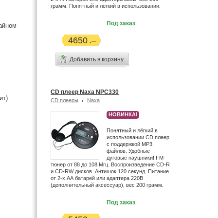
грамм. Понятный и легкий в использовании.
Под заказ
чайном
4650
Добавить в корзину
CD плеер Naxa NPC330
ит)
CD плееры
Naxa
НОВИНКА!
Понятный и лёгкий в
использовании CD плеер
с поддержкой MP3
файлов. Удобные
дуговые наушники! FM-
тюнер от 88 до 108 Мгц. Воспроизведение CD-R
и CD-RW дисков. Антишок 120 секунд. Питание
от 2-х АА батарей или адаптера 220В
(дополнительный аксессуар), вес 200 грамм.
Под заказ