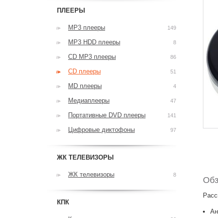
ПЛЕЕРЫ
MP3 плееры
149
MP3 HDD плееры
8
CD MP3 плееры
86
CD плееры
51
MD плееры
4
Медиаплееры
47
Портативные DVD плееры
141
Цифровые диктофоны
97
ЖК ТЕЛЕВИЗОРЫ
ЖК телевизоры
8
Обз
Расс
КПК
Ан