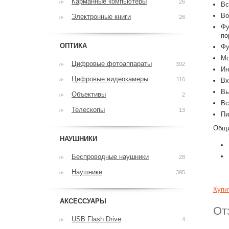
Карманные компьютеры
26
Вс
Во
Электронные книги
26
Фу
по
ОПТИКА
Фу
Мо
Цифровые фотоаппараты
392
Ин
Цифровые видеокамеры
116
Вх
Вы
Объективы
2
Вс
Телескопы
13
Пи
Общи
НАУШНИКИ
Беспроводные наушники
28
Наушники
395
Купи
АКСЕССУАРЫ
От
USB Flash Drive
4