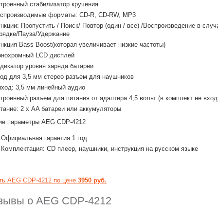
троенный стабилизатор кручения
спроизводимые форматы: CD-R, CD-RW, MP3
нкции: Пропустить / Поиск/ Повтор (один / все) /Воспроизведение в слу
рядке/Пауза/Удержание
нкция Bass Boost(которая увеличивает низкие частоты)
нохромный LCD дисплей
дикатор уровня заряда батареи
од для 3,5 мм стерео разъем для наушников
ход: 3,5 мм линейный аудио
троенный разъем для питания от адаптера 4,5 вольт (в комплект не вход
тание: 2 х AA батареи или аккумуляторы
е параметры AEG CDP-4212
Официальная гарантия 1 год
Комплектация: СD плеер, наушники, инструкция на русском языке
ть AEG CDP-4212 по цене
3950 руб.
зывы о AEG CDP-4212