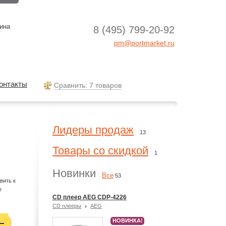
ина
8 (495) 799-20-92
pm@portmarket.ru
онтакты
Cравнить: 7 товаров
Лидеры продаж
13
Товары со скидкой
1
Новинки
Все
53
вить к
е
CD плеер AEG CDP-4226
CD плееры
AEG
НОВИНКА!