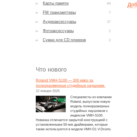
Карты памяти
64
Доб
FM трансмиттеры
7
Аудиоаксессуары
27
Фотоаксессуары
2
Сумки для CD плееров
2
Что нового
Roland VMH-S100 — 300 евро за
полноразмерные студийные наушники.
22 января 2025
Специалисты из компании
Roland, выпустили новую
модель полноразмерных
студийных наушников с
индексом VMH-S100.
Новинка отличается закрытой конструкцией с
установленными 50-мм драйверами, которые
также используются в модели VMH-D1 V-Drums.