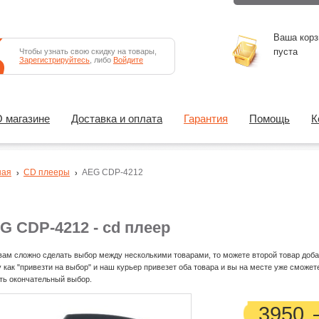
Ваша корз
пуста
Чтобы узнать свою скидку на товары,
Зарегистрируйтесь
, либо
Войдите
 магазине
Доставка и оплата
Гарантия
Помощь
К
ная
CD плееры
AEG CDP-4212
G CDP-4212 - cd плеер
вам сложно сделать выбор между несколькими товарами, то можете второй товар доба
у как "привезти на выбор" и наш курьер привезет оба товара и вы на месте уже сможет
ть окончательный выбор.
3950