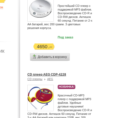
Простейший CD плеер с
ием
поддержкой MP3 файлов.
Воспроизведение CD-R и
CD-RW дисков. Антишок
60 секунд. Питание от 2-х
АА батарей, вес 200 грамм. 3 цветовых
решения корпуса.
Под заказ
4650
ик
Добавить в корзину
CD плеер AEG CDP-4228
CD плееры
AEG
НОВИНКА!
Красочный CD-MP3
плеер с поддержкой MP3
файлов. Удобные
дуговые наушники!
Воспроизведение CD-R и
CD-RW дисков. Антишок 60 секунд. Питание от
2-х АА батарей или адаптера 220В, вес 200