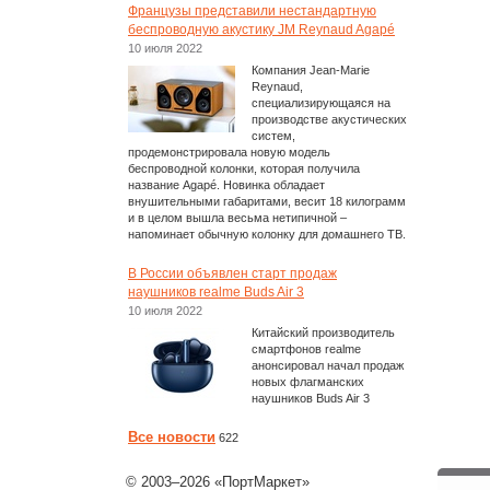
Французы представили нестандартную
беспроводную акустику JM Reynaud Agapé
10 июля 2022
Компания Jean-Marie
Reynaud,
специализирующаяся на
производстве акустических
систем,
продемонстрировала новую модель
беспроводной колонки, которая получила
название Agapé. Новинка обладает
внушительными габаритами, весит 18 килограмм
и в целом вышла весьма нетипичной –
напоминает обычную колонку для домашнего ТВ.
В России объявлен старт продаж
наушников realme Buds Air 3
10 июля 2022
Китайский производитель
смартфонов realme
анонсировал начал продаж
новых флагманских
наушников Buds Air 3
Все новости
622
© 2003–2026 «ПортМаркет»