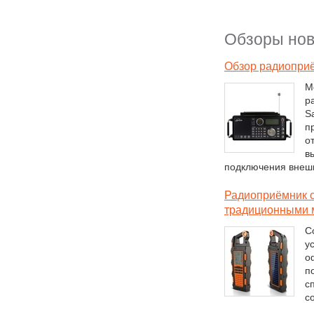
Обзоры нов
Обзор радиоприё
М
р
Sa
п
о
в
подключения внешн
Радиоприёмник с
традиционными 
С
у
о
п
с
с