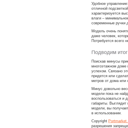
Удобное управление
отличной подсветкой
характеризуется выс
влаги – минимально
современные ручки 
Модель очень понят
даже человек, котор
Потребуется всего н
Подводим итог
Поискав минусы прие
многоэтажном доме 
успехом. Связано эт
придется или сделат
метров от дома или о
Минус довольно вес
модели пока не най
воспользоваться и д
габариты. Выглядит 
модели, вы получае
в использовании.
Copyright
Portmarket
разрешения запреще