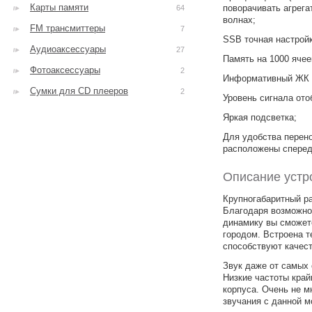
Карты памяти
поворачивать агрега
64
волнах;
FM трансмиттеры
7
SSB точная настройк
Аудиоаксессуары
27
Память на 1000 ячее
Фотоаксессуары
2
Информативный ЖК 
Сумки для CD плееров
2
Уровень сигнала от
Яркая подсветка;
Для удобства перено
расположены спереди
Описание устр
Крупногабаритный р
Благодаря возможно
динамику вы сможет
городом. Встроена т
способствуют качес
Звук даже от самых
Низкие частоты край
корпуса. Очень не 
звучания с данной 