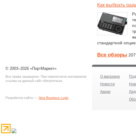
Как выбрать рад
Р
т
п
т
ж
стандартной опцие
Все обзоры
207
© 2003–2026 «ПортМаркет»
О магазине
Под
Все права защищены. При перепечатке материалов
ссылка на данный сайт обязательна.
Новости
Нов
Акции
Лид
Разработка сайта —
New Business Logic
Обз