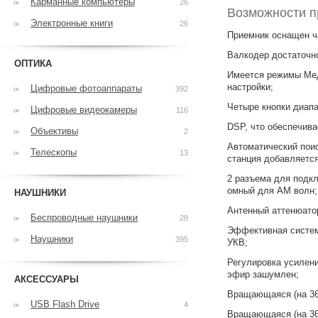
Карманные компьютеры
26
Возможности п
Электронные книги
26
Приемник оснащен ч
Валкодер достаточно
ОПТИКА
Имеется режимы Мед
настройки;
Цифровые фотоаппараты
392
Четыре кнопки диапа
Цифровые видеокамеры
116
DSP, что обеспечив
Объективы
2
Автоматический поис
Телескопы
13
станция добавляется
2 разъема для подк
омный для AM волн;
НАУШНИКИ
Антенный аттенюатор 
Беспроводные наушники
28
Эффективная систем
Наушники
395
УКВ;
Регулировка усилени
эфир зашумлен;
АКСЕССУАРЫ
Вращающаяся (на 360
USB Flash Drive
4
Вращающаяся (на 36