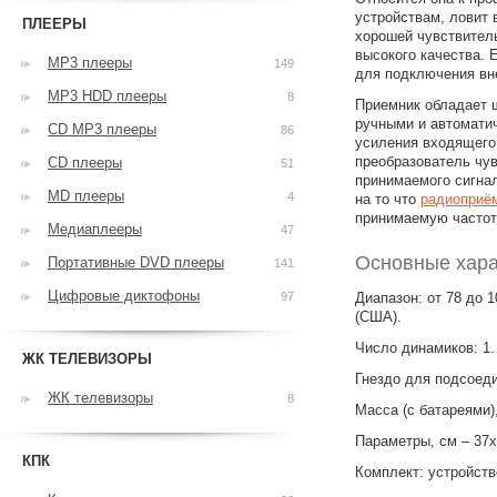
устройствам, ловит 
ПЛЕЕРЫ
хорошей чувствител
высокого качества. 
MP3 плееры
149
для подключения вн
MP3 HDD плееры
8
Приемник обладает 
ручными и автомати
CD MP3 плееры
86
усиления входящего 
преобразователь чу
CD плееры
51
принимаемого сигна
MD плееры
4
на то что
радиоприём
принимаемую частот
Медиаплееры
47
Основные хара
Портативные DVD плееры
141
Цифровые диктофоны
97
Диапазон: от 78 до 1
(США).
Число динамиков: 1.
ЖК ТЕЛЕВИЗОРЫ
Гнездо для подсоеди
ЖК телевизоры
8
Масса (с батареями)
Параметры, см – 37
КПК
Комплект: устройств