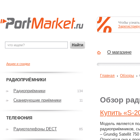
Чтобы узнать
Зарегистриру
Найти
О магазине
Акции и скидки
Главная
Обзоры
РАДИОПРИЁМНИКИ
Радиоприёмники
134
Обзор рад
Сканирующие приёмники
11
Купить «S-2
ТЕЛЕФОНИЯ
Модель является по
Радиотелефоны DECT
радиоприёмников, с
85
– Grundig Satellit 750
Относится она к пр