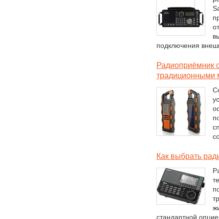
Sa
п
о
в
подключения внешн
Радиоприёмник с
традиционными 
С
у
о
п
с
с
Как выбрать рад
Р
т
п
т
ж
стандартной опцие