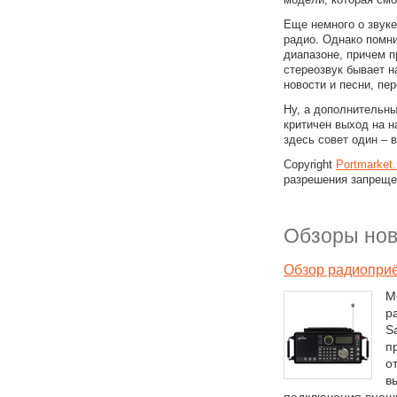
Еще немного о звуке
радио. Однако помни
диапазоне, причем п
стереозвук бывает н
новости и песни, пе
Ну, а дополнительны
критичен выход на н
здесь совет один – 
Copyright
Portmarket
разрешения запреще
Обзоры нов
Обзор радиоприё
М
р
Sa
п
о
в