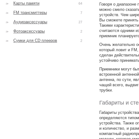
Карты памяти
64
Говоря о диапазоне 
можно смело сказать
FM трансмиттеры
7
устройств. Чем шир
Вы сможете принять
Аудиоаксессуары
27
Такими характерист
считаются одними из
Фотоаксессуары
2
приемник планируетс
Сумки для CD плееров
2
Очень желательно о
который ловит и FM,
сделан действитель
устойчиво принимать
Приемники могут бы
встроенной антенно
антенна, по сути, я
чащей всего, выдви
трубки.
Габариты и сте
Габариты устройств
определяются типом
устройства. Также 
и количество, и раз
компактный радиопр
модели, которая смо