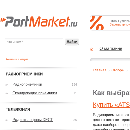
Чтобы узнать
Зарегистриру
Найти
О магазине
Акции и скидки
Главная
Обзоры
РАДИОПРИЁМНИКИ
Радиоприёмники
134
Как выбра
Сканирующие приёмники
11
Купить «ATS-
ТЕЛЕФОНИЯ
Радиоприемники вот
Радиотелефоны DECT
целого века не теря
85
даже наоборот – пор
способные принимат