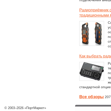
подключения внешн
Радиоприёмник с
традиционными 
С
у
о
п
с
с
Как выбрать рад
Р
т
п
т
ж
стандартной опцие
Все обзоры
207
© 2003–2026 «ПортМаркет»