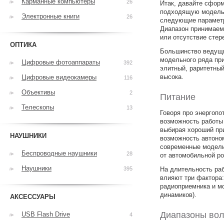
Карманные компьютеры
26
Итак, давайте сфор
подходящую модель.
Электронные книги
26
следующие параметры
Диапазон принимаемы
или отсутствие стер
ОПТИКА
Большинство ведущи
модельного ряда при
Цифровые фотоаппараты
392
элитный, раритетный
высока.
Цифровые видеокамеры
116
Объективы
2
Питание
Телескопы
13
Говоря про энергопо
возможность работы 
выбирая хороший при
НАУШНИКИ
возможность автоном
современные модели
Беспроводные наушники
28
от автомобильной ро
Наушники
395
На длительность ра
влияют три фактора:
радиоприемника и мо
динамиков).
АКСЕССУАРЫ
Диапазоны во
USB Flash Drive
4