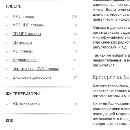
радиоволны, проник
ПЛЕЕРЫ
жизнь. Достаточно с
давно являются ста
MP3 плееры
149
практически в кажд
MP3 HDD плееры
8
Однако в данной ста
рассматривать радио
CD MP3 плееры
86
многофункционально
классических радиоп
CD плееры
51
регуляторами и т.д.
MD плееры
4
Так как же выбрать 
Медиаплееры
первостепенные, а н
47
разбираться.
Портативные DVD плееры
141
Критерии выбо
Цифровые диктофоны
97
Как уже говорилось,
касается не только
ЖК ТЕЛЕВИЗОРЫ
автомагнитолы и мно
ЖК телевизоры
Но если Вы приняли 
8
радиоприемник в чис
подходящей модели 
исключено что и ср
КПК
тридцать лет назад 