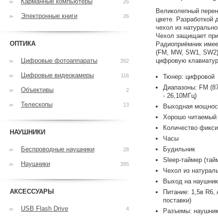
Карманные компьютеры
26
Великолепный перен
Электронные книги
26
цвете. Разработкой 
чехол из натурально
Чехол защищает при 
ОПТИКА
Радиоприёмник имеет
(FM, MW, SW1, SW2),
Цифровые фотоаппараты
цифровую клавиатура
392
Цифровые видеокамеры
116
Тюнер: цифровой
Диапазоны: FM (87,
Объективы
2
- 26,10МГц)
Телескопы
13
Выходная мощност
Хорошо читаемый 
Количество фиксиро
НАУШНИКИ
Часы
Беспроводные наушники
Будильник
28
Sleep-таймер (тай
Наушники
395
Чехол из натурал
Выход на наушник
АКСЕССУАРЫ
Питание: 1,5в R6,
поставки)
USB Flash Drive
4
Разъемы: наушник