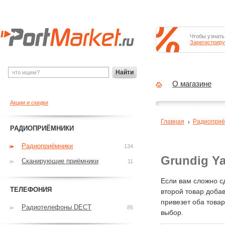
Чтобы узнать
Зарегистриру
Найти
О магазине
Акции и скидки
Главная
Радиоприё
РАДИОПРИЁМНИКИ
Радиоприёмники
134
Grundig Y
Сканирующие приёмники
11
Если вам сложно с
ТЕЛЕФОНИЯ
второй товар добав
привезет оба това
Радиотелефоны DECT
85
выбор.