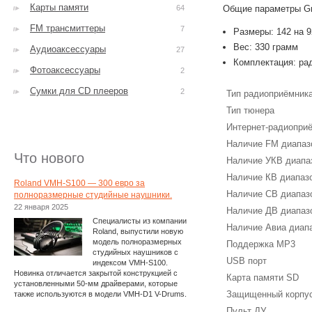
Карты памяти
64
Общие параметры Gru
FM трансмиттеры
7
Размеры: 142 на 9
Вес: 330 грамм
Аудиоаксессуары
27
Комплектация: ра
Фотоаксессуары
2
Сумки для CD плееров
2
Тип радиоприёмник
Тип тюнера
Интернет-радиопри
Наличие FM диапаз
Что нового
Наличие УКВ диапа
Наличие КВ диапаз
Roland VMH-S100 — 300 евро за
Наличие СВ диапаз
полноразмерные студийные наушники.
22 января 2025
Наличие ДВ диапаз
Специалисты из компании
Наличие Авиа диап
Roland, выпустили новую
модель полноразмерных
Поддержка MP3
студийных наушников с
USB порт
индексом VMH-S100.
Новинка отличается закрытой конструкцией с
Карта памяти SD
установленными 50-мм драйверами, которые
Защищенный корпу
также используются в модели VMH-D1 V-Drums.
Пульт ДУ