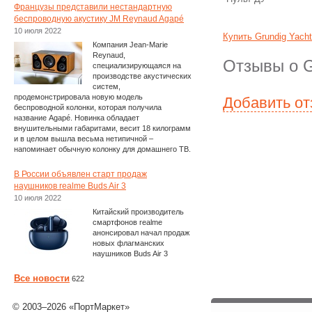
Французы представили нестандартную
беспроводную акустику JM Reynaud Agapé
10 июля 2022
Купить Grundig Yach
Компания Jean-Marie
Reynaud,
Отзывы о G
специализирующаяся на
производстве акустических
систем,
продемонстрировала новую модель
Добавить о
беспроводной колонки, которая получила
название Agapé. Новинка обладает
внушительными габаритами, весит 18 килограмм
и в целом вышла весьма нетипичной –
напоминает обычную колонку для домашнего ТВ.
В России объявлен старт продаж
наушников realme Buds Air 3
10 июля 2022
Китайский производитель
смартфонов realme
анонсировал начал продаж
новых флагманских
наушников Buds Air 3
Все новости
622
© 2003–2026 «ПортМаркет»