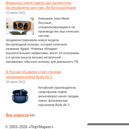
Французы представили нестандартную
беспроводную акустику JM Reynaud Agapé
10 июля 2022
Компания Jean-Marie
Reynaud,
специализирующаяся на
производстве акустических
систем,
продемонстрировала новую модель
беспроводной колонки, которая получила
название Agapé. Новинка обладает
внушительными габаритами, весит 18 килограмм
и в целом вышла весьма нетипичной –
напоминает обычную колонку для домашнего ТВ.
В России объявлен старт продаж
наушников realme Buds Air 3
10 июля 2022
Китайский производитель
смартфонов realme
анонсировал начал продаж
новых флагманских
наушников Buds Air 3
Все новости
622
© 2003–2026 «ПортМаркет»