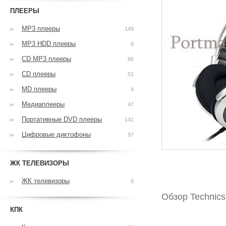
ПЛЕЕРЫ
MP3 плееры
149
MP3 HDD плееры
8
CD MP3 плееры
86
CD плееры
51
MD плееры
4
Медиаплееры
47
Портативные DVD плееры
141
Цифровые диктофоны
97
ЖК ТЕЛЕВИЗОРЫ
ЖК телевизоры
8
Обзор Technic
КПК