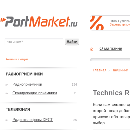
Чтобы узнать
Зарегистриру
Найти
О магазине
Акции и скидки
Главная
Наушники
РАДИОПРИЁМНИКИ
Радиоприёмники
134
Technics R
Сканирующие приёмники
11
Если вам сложно с
ТЕЛЕФОНИЯ
второй товар добав
привезет оба това
Радиотелефоны DECT
85
выбор.