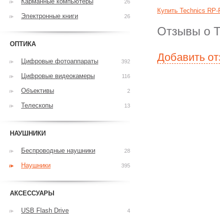
Карманные компьютеры
26
Купить Technics RP-
Электронные книги
26
Отзывы о T
ОПТИКА
Добавить о
Цифровые фотоаппараты
392
Цифровые видеокамеры
116
Объективы
2
Телескопы
13
НАУШНИКИ
Беспроводные наушники
28
Наушники
395
АКСЕССУАРЫ
USB Flash Drive
4