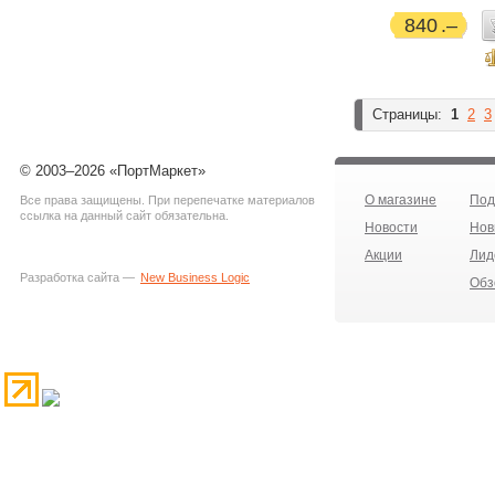
840
Страницы:
1
2
3
© 2003–2026 «ПортМаркет»
О магазине
Под
Все права защищены. При перепечатке материалов
ссылка на данный сайт обязательна.
Новости
Нов
Акции
Лид
Разработка сайта —
New Business Logic
Обз