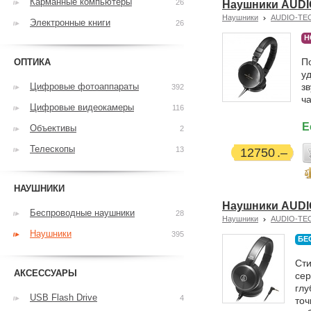
Карманные компьютеры
26
Наушники AUDI
Наушники
AUDIO-TE
Электронные книги
26
Н
П
ОПТИКА
у
Цифровые фотоаппараты
з
392
ч
Цифровые видеокамеры
116
Е
Объективы
2
Телескопы
13
12750
НАУШНИКИ
Наушники AUDI
Беспроводные наушники
28
Наушники
AUDIO-TE
Наушники
395
БЕ
Ст
АКСЕССУАРЫ
сер
глу
USB Flash Drive
4
точ