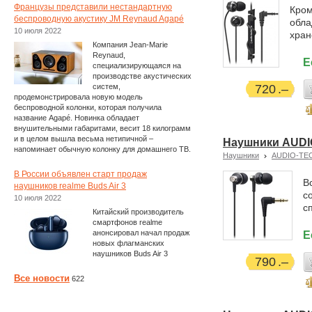
Французы представили нестандартную
Кром
беспроводную акустику JM Reynaud Agapé
обла
10 июля 2022
хран
Компания Jean-Marie
Reynaud,
Е
специализирующаяся на
производстве акустических
систем,
720
продемонстрировала новую модель
беспроводной колонки, которая получила
название Agapé. Новинка обладает
внушительными габаритами, весит 18 килограмм
и в целом вышла весьма нетипичной –
Наушники AUDI
напоминает обычную колонку для домашнего ТВ.
Наушники
AUDIO-TE
В России объявлен старт продаж
В
наушников realme Buds Air 3
с
10 июля 2022
с
Китайский производитель
смартфонов realme
анонсировал начал продаж
Е
новых флагманских
наушников Buds Air 3
790
Все новости
622