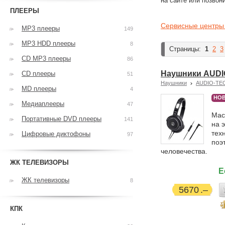
на сайте или позвон
ПЛЕЕРЫ
Сервисные центр
MP3 плееры
149
MP3 HDD плееры
8
Страницы:
1
2
3
CD MP3 плееры
86
Наушники AUDI
CD плееры
51
Наушники
AUDIO-TE
MD плееры
4
НОВ
Медиаплееры
47
Мас
Портативные DVD плееры
141
на 
тех
Цифровые диктофоны
97
поэ
человечества.
ЖК ТЕЛЕВИЗОРЫ
Е
ЖК телевизоры
8
5670
КПК