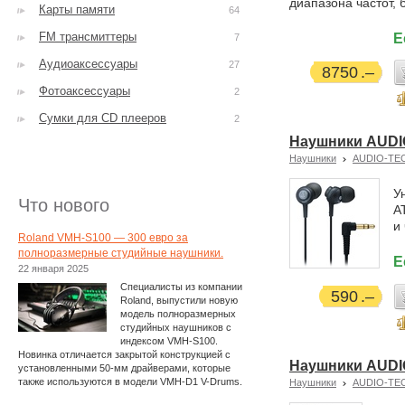
диапазона частот,
Карты памяти
64
FM трансмиттеры
Е
7
Аудиоаксессуары
27
8750
Фотоаксессуары
2
Сумки для CD плееров
2
Наушники AUDI
Наушники
AUDIO-TE
У
Что нового
A
и
Roland VMH-S100 — 300 евро за
полноразмерные студийные наушники.
Е
22 января 2025
Специалисты из компании
590
Roland, выпустили новую
модель полноразмерных
студийных наушников с
индексом VMH-S100.
Новинка отличается закрытой конструкцией с
Наушники AUDI
установленными 50-мм драйверами, которые
также используются в модели VMH-D1 V-Drums.
Наушники
AUDIO-TE