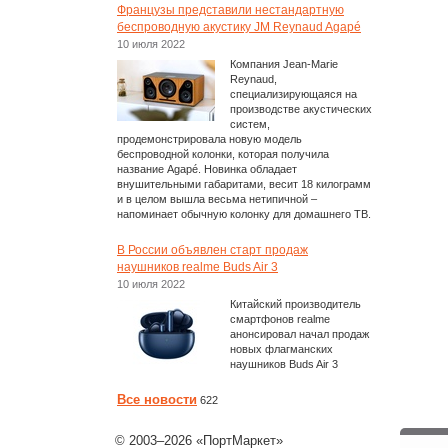
Французы представили нестандартную
беспроводную акустику JM Reynaud Agapé
10 июля 2022
Компания Jean-Marie
Reynaud,
специализирующаяся на
производстве акустических
систем,
продемонстрировала новую модель
беспроводной колонки, которая получила
название Agapé. Новинка обладает
внушительными габаритами, весит 18 килограмм
и в целом вышла весьма нетипичной –
напоминает обычную колонку для домашнего ТВ.
В России объявлен старт продаж
наушников realme Buds Air 3
10 июля 2022
Китайский производитель
смартфонов realme
анонсировал начал продаж
новых флагманских
наушников Buds Air 3
Все новости
622
© 2003–2026 «ПортМаркет»