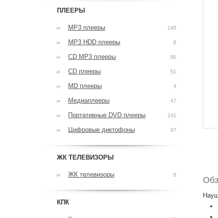
ПЛЕЕРЫ
MP3 плееры
149
MP3 HDD плееры
8
CD MP3 плееры
86
CD плееры
51
MD плееры
4
Медиаплееры
47
Портативные DVD плееры
141
Цифровые диктофоны
97
ЖК ТЕЛЕВИЗОРЫ
ЖК телевизоры
8
Обз
Науш
КПК