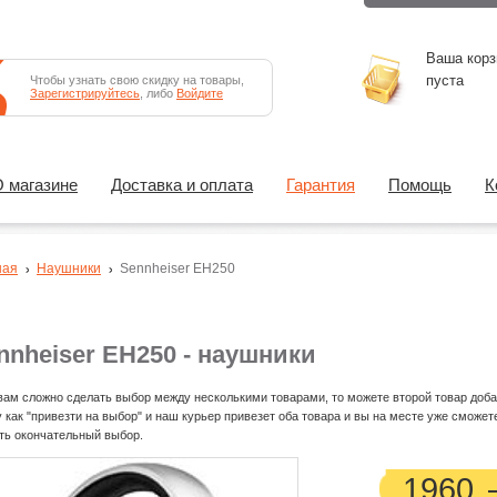
Ваша корз
пуста
Чтобы узнать свою скидку на товары,
Зарегистрируйтесь
, либо
Войдите
 магазине
Доставка и оплата
Гарантия
Помощь
К
ная
Наушники
Sennheiser EH250
nnheiser EH250 - наушники
вам сложно сделать выбор между несколькими товарами, то можете второй товар доба
у как "привезти на выбор" и наш курьер привезет оба товара и вы на месте уже сможет
ть окончательный выбор.
1960