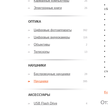
Карманные компьютеры
26
Электронные книги
26
сб
ОПТИКА
Цифровые фотоаппараты
392
Цифровые видеокамеры
116
Объективы
2
Телескопы
13
НАУШНИКИ
ст
Беспроводные наушники
28
Наушники
395
Ку
АКСЕССУАРЫ
От
USB Flash Drive
4