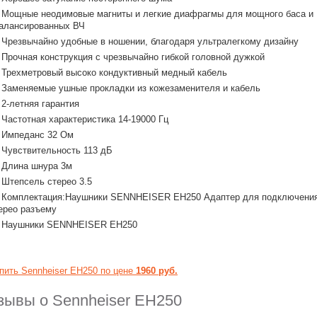
Мощные неодимовые магниты и легкие диафрагмы для мощного баса и
алансированных ВЧ
Чрезвычайно удобные в ношении, благодаря ультралегкому дизайну
Прочная конструкция с чрезвычайно гибкой головной дужкой
Трехметровый высоко кондуктивный медный кабель
Заменяемые ушные прокладки из кожезаменителя и кабель
2-летняя гарантия
Частотная характеристика 14-19000 Гц
Импеданс 32 Ом
Чувствительность 113 дБ
Длина шнура 3м
Штепсель стерео 3.5
Комплектация:Наушники SENNHEISER EH250 Адаптер для подключения 
ерео разъему
Наушники SENNHEISER EH250
пить Sennheiser EH250 по цене
1960 руб.
зывы о Sennheiser EH250