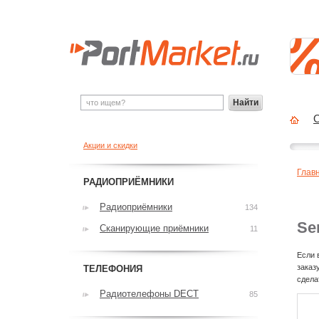
Найти
О
Акции и скидки
Глав
РАДИОПРИЁМНИКИ
Радиоприёмники
134
Se
Сканирующие приёмники
11
Если 
заказ
ТЕЛЕФОНИЯ
сдела
Радиотелефоны DECT
85