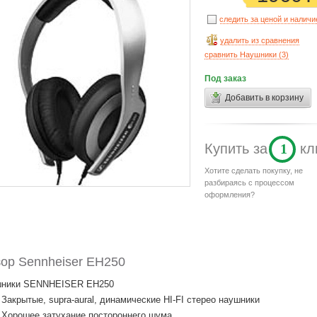
следить за ценой и налич
удалить из сравнения
сравнить Наушники (
3
)
Под заказ
Добавить в корзину
Купить
за
1
кл
Хотите сделать покупку, не
разбираясь с процессом
оформления?
ор Sennheiser EH250
ники SENNHEISER EH250
Закрытые, supra-aural, динамические HI-FI стерео наушники
Хорошее затухание постороннего шума