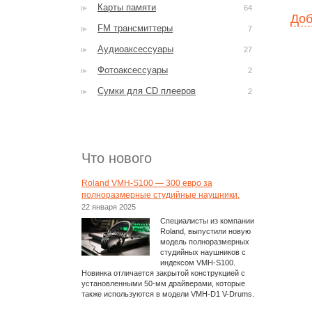
Карты памяти
64
Доб
FM трансмиттеры
7
Аудиоаксессуары
27
Фотоаксессуары
2
Сумки для CD плееров
2
Что нового
Roland VMH-S100 — 300 евро за
полноразмерные студийные наушники.
22 января 2025
Специалисты из компании
Roland, выпустили новую
модель полноразмерных
студийных наушников с
индексом VMH-S100.
Новинка отличается закрытой конструкцией с
установленными 50-мм драйверами, которые
также используются в модели VMH-D1 V-Drums.