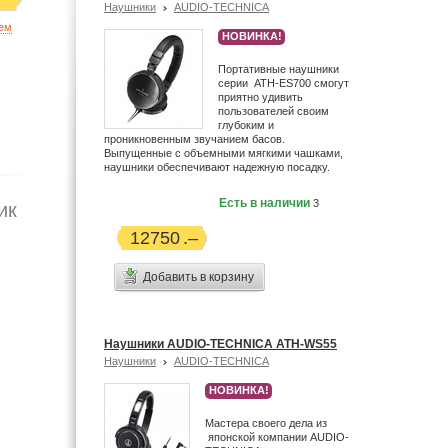
Наушники
AUDIO-TECHNICA
ием
НОВИНКА!
Портативные наушники
серии ATH-ES700 смогут
приятно удивить
пользователей своим
глубоким и
проникновенным звучанием басов.
Выпущенные с объемными мягкими чашками,
наушники обеспечивают надежную посадку.
Есть в наличии
3
ик
12750
Добавить в корзину
Наушники AUDIO-TECHNICA ATH-WS55
Наушники
AUDIO-TECHNICA
НОВИНКА!
Мастера своего дела из
японской компании AUDIO-