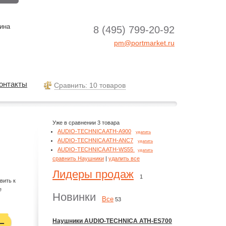
ина
8 (495) 799-20-92
pm@portmarket.ru
онтакты
Cравнить: 10 товаров
Уже в сравнении 3 товара
AUDIO-TECHNICA ATH-A900
удалить
AUDIO-TECHNICA ATH-ANC7
удалить
AUDIO-TECHNICA ATH-WS55
удалить
сравнить Наушники
|
удалить все
Лидеры продаж
1
вить к
е
Новинки
Все
53
Наушники AUDIO-TECHNICA ATH-ES700