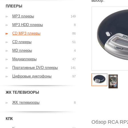
выбор.
ПЛЕЕРЫ
MP3 плееры
149
MP3 HDD плееры
8
CD MP3 плееры
86
CD плееры
51
MD плееры
4
Медиаплееры
47
Портативные DVD плееры
141
Цифровые диктофоны
97
ЖК ТЕЛЕВИЗОРЫ
ЖК телевизоры
8
КПК
Обзор RCA RP