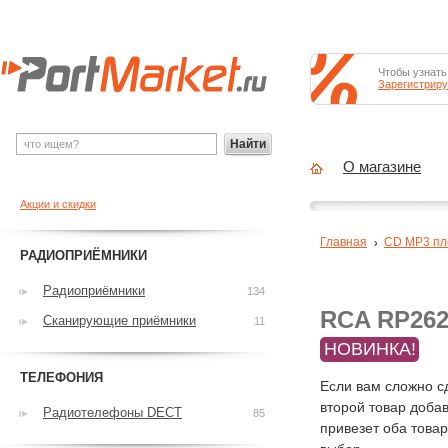
Чтобы узнать
Зарегистриру
Найти
О магазине
Акции и скидки
Главная
CD MP3 п
РАДИОПРИЁМНИКИ
Радиоприёмники
134
RCA RP262
Сканирующие приёмники
11
НОВИНКА!
ТЕЛЕФОНИЯ
Если вам сложно с
второй товар добав
Радиотелефоны DECT
85
привезет оба това