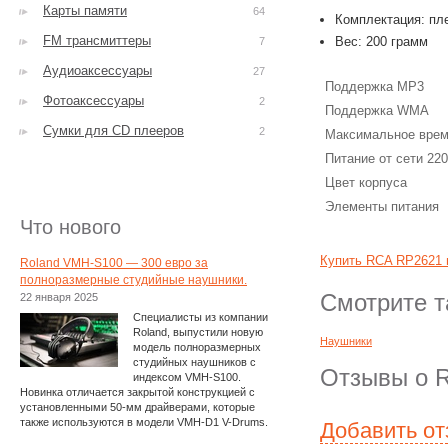
Карты памяти
64
Комплектация: пле
FM трансмиттеры
Вес: 200 грамм
7
Аудиоаксессуары
27
Поддержка MP3
Фотоаксессуары
2
Поддержка WMA
Сумки для CD плееров
2
Максимальное врем
Питание от сети 22
Цвет корпуса
Элементы питания
Что нового
Купить RCA RP2621 
Roland VMH-S100 — 300 евро за
полноразмерные студийные наушники.
Смотрите т
22 января 2025
Специалисты из компании
Roland, выпустили новую
Наушники
модель полноразмерных
студийных наушников с
Отзывы о 
индексом VMH-S100.
Новинка отличается закрытой конструкцией с
установленными 50-мм драйверами, которые
также используются в модели VMH-D1 V-Drums.
Добавить о