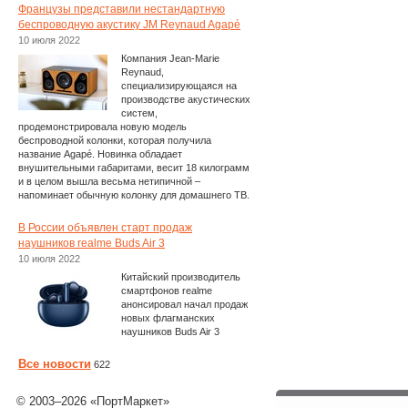
Французы представили нестандартную
беспроводную акустику JM Reynaud Agapé
10 июля 2022
Компания Jean-Marie
Reynaud,
специализирующаяся на
производстве акустических
систем,
продемонстрировала новую модель
беспроводной колонки, которая получила
название Agapé. Новинка обладает
внушительными габаритами, весит 18 килограмм
и в целом вышла весьма нетипичной –
напоминает обычную колонку для домашнего ТВ.
В России объявлен старт продаж
наушников realme Buds Air 3
10 июля 2022
Китайский производитель
смартфонов realme
анонсировал начал продаж
новых флагманских
наушников Buds Air 3
Все новости
622
© 2003–2026 «ПортМаркет»