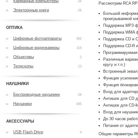
Карманные компьютеры
26
Рассмотрим RCA RP2
Электронные книги
26
Большой информат
проигрываемой ком
Поддержка MP3 ф
ОПТИКА
Поддержка WMA 
Цифровые фотоаппараты
392
Поддержка CD и 
Поддержка CD-R 
Цифровые видеокамеры
116
Программируемая
Объективы
2
Различные вариан
кругу и т.п.)
Телескопы
13
Встроенный эквал
Функция усиления
НАУШНИКИ
Функция блокиров
Вход для адаптер
Беспроводные наушники
28
Антишок для CD д
Наушники
395
Антишок для CD-M
Вход для наушнико
До 30 часов работ
АКСЕССУАРЫ
Питания от адапте
USB Flash Drive
4
Общие параметры R