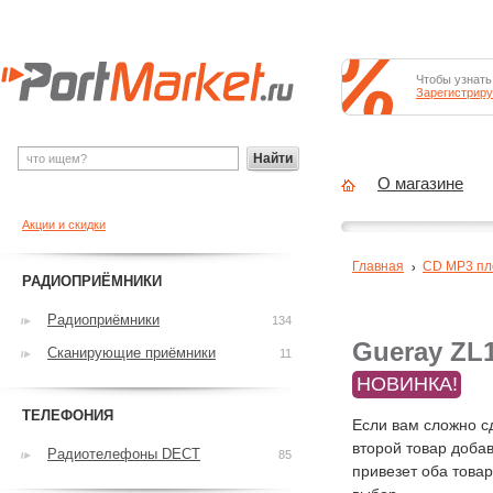
Чтобы узнать
Зарегистриру
Найти
О магазине
Акции и скидки
Главная
CD MP3 п
РАДИОПРИЁМНИКИ
Радиоприёмники
134
Gueray ZL1
Сканирующие приёмники
11
НОВИНКА!
ТЕЛЕФОНИЯ
Если вам сложно с
второй товар добав
Радиотелефоны DECT
85
привезет оба това