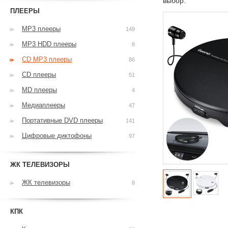
выбор.
ПЛЕЕРЫ
MP3 плееры
149
MP3 HDD плееры
8
CD MP3 плееры
86
CD плееры
51
MD плееры
4
Медиаплееры
47
Портативные DVD плееры
141
Цифровые диктофоны
97
ЖК ТЕЛЕВИЗОРЫ
ЖК телевизоры
8
КПК