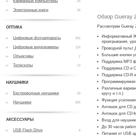
Карманные компьютеры
26
Электронные книги
26
Обзор Gueray 
Рассмотрим Gueray 
ОПТИКА
Информативный ЖК
Цифровые фотоаппараты
392
проигрывания, уро
Цифровые видеокамеры
116
Проводной пульт 
Большие кнопки у
Объективы
2
Поддержка MP3 ф
Телескопы
13
Поддержка CD и 
Поддержка CD-R 
Программируемая
НАУШНИКИ
Различные вариан
Беспроводные наушники
кругу и т.п.)
28
Функция усиления
Наушники
395
Антишок для CD д
Антишок для CD-M
АКСЕССУАРЫ
Вход для наушнико
До 30 часов работ
USB Flash Drive
4
Питания от USB ад