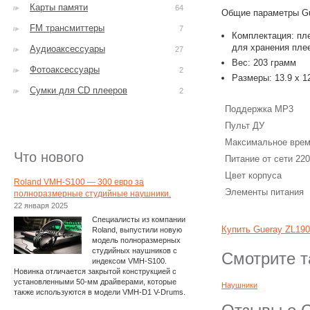
Карты памяти
64
Общие параметры Gu
FM трансмиттеры
7
Комплектация: пл
для хранения плее
Аудиоаксессуары
27
Вес: 203 грамм
Фотоаксессуары
2
Размеры: 13.9 x 12
Сумки для CD плееров
2
Поддержка MP3
Пульт ДУ
Максимальное врем
Что нового
Питание от сети 22
Цвет корпуса
Roland VMH-S100 — 300 евро за
Элементы питания
полноразмерные студийные наушники.
22 января 2025
Специалисты из компании
Купить Gueray ZL19
Roland, выпустили новую
модель полноразмерных
студийных наушников с
Смотрите т
индексом VMH-S100.
Новинка отличается закрытой конструкцией с
установленными 50-мм драйверами, которые
Наушники
также используются в модели VMH-D1 V-Drums.