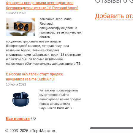
Отзывы о G
Французы представили нестандартную
беспроводную акустику JM Reynaud Agapé
10 июля 2022
Добавить о
Компания Jean-Marie
Reynaud,
специализирующаяся на
производстве акустических
систем,
продемонстрировала новую модель
беспроводной колонки, которая получила
название Agapé. Новинка обладает
внушительными габаритами, весит 18 килограмм
и в целом вышла весьма нетипичной –
напоминает обычную колонку для домашнего ТВ.
В России объявлен старт продаж
наушников realme Buds Air 3
10 июля 2022
Китайский производитель
смартфонов realme
анонсировал начал продаж
новых флагманских
наушников Buds Air 3
Все новости
622
© 2003–2026 «ПортМаркет»