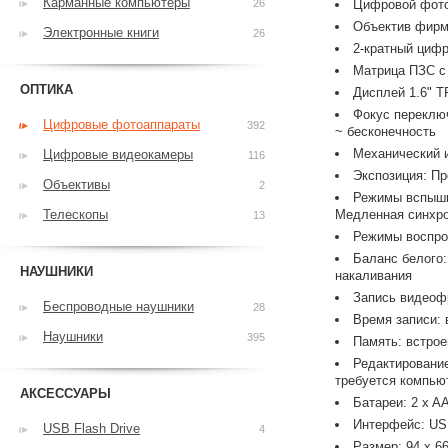
Карманные компьютеры
26
Цифровой фот
Объектив фирм
Электронные книги
26
2-кратный циф
Матрица ПЗС с
ОПТИКА
Дисплей 1.6" 
Фокус переключ
Цифровые фотоаппараты
392
~ бесконечность
Механический и
Цифровые видеокамеры
116
Экспозиция: П
Объективы
2
Режимы вспышк
Телескопы
Медленная синхр
13
Режимы воспрои
Баланс белого:
НАУШНИКИ
накаливания
Запись видеоф
Беспроводные наушники
28
Время записи: 
Наушники
395
Память: встрое
Редактирование
требуется компью
АКСЕССУАРЫ
Батареи: 2 x A
Интерфейс: U
USB Flash Drive
4
Размер: 94 x 6