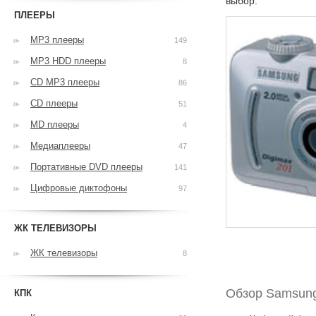
выбор.
ПЛЕЕРЫ
MP3 плееры
149
MP3 HDD плееры
8
CD MP3 плееры
86
CD плееры
51
MD плееры
4
Медиаплееры
47
Портативные DVD плееры
141
Цифровые диктофоны
97
ЖК ТЕЛЕВИЗОРЫ
ЖК телевизоры
8
Обзор Samsun
КПК