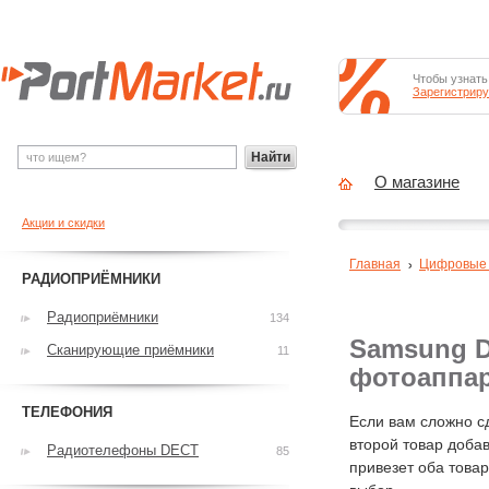
Чтобы узнать
Зарегистриру
Найти
О магазине
Акции и скидки
Главная
Цифровые
РАДИОПРИЁМНИКИ
Радиоприёмники
134
Samsung D
Сканирующие приёмники
11
фотоаппа
ТЕЛЕФОНИЯ
Если вам сложно с
второй товар добав
Радиотелефоны DECT
85
привезет оба това