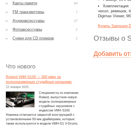
Карты памяти
64
Комплектация:
чехол, ремешок, б
FM трансмиттеры
7
Digimax Viewer, MG
Аудиоаксессуары
27
Купить Samsung D
Фотоаксессуары
2
Отзывы о 
Сумки для CD плееров
2
Добавить о
Что нового
Roland VMH-S100 — 300 евро за
полноразмерные студийные наушники.
22 января 2025
Специалисты из компании
Roland, выпустили новую
модель полноразмерных
студийных наушников с
индексом VMH-S100.
Новинка отличается закрытой конструкцией с
установленными 50-мм драйверами, которые
также используются в модели VMH-D1 V-Drums.