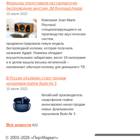
Французы представили нестандартную
беспроводную акустику JM Reynaud Agapé
10 июля 2022
Компания Jean-Marie
Reynaud,
специализирующаяся на
производстве акустических
систем,
продемонстрировала новую модель
беспроводной колонки, которая получила
название Agapé. Новинка обладает
внушительными габаритами, весит 18 килограмм
и в целом вышла весьма нетипичной –
напоминает обычную колонку для домашнего ТВ.
В России объявлен старт продаж
наушников realme Buds Air 3
10 июля 2022
Китайский производитель
смартфонов realme
анонсировал начал продаж
новых флагманских
наушников Buds Air 3
Все новости
622
© 2003–2026 «ПортМаркет»