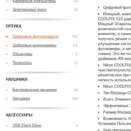
Карманные компьютеры
26
Цифровой фото
Электронные книги
26
Изящный, компа
COOLPIX S10 дари
Мощный 10-кратны
ОПТИКА
возможностей съе
моментов, а такж
Цифровые фотоаппараты
392
получать резкие с
улучшенная систе
Цифровые видеокамеры
116
фотокамеры, и ав
снимка. Это же п
Объективы
2
дюймовом ЖК-мон
Телескопы
13
Nikon COOLPIX
чувствительности
объектов или при 
НАУШНИКИ
легкость использо
Nikon COOLPIX
Беспроводные наушники
28
Тип Матрицы C
Наушники
395
Всего Элементо
Эффективных Э
Размер Матрицы
АКСЕССУАРЫ
Возможность Ус
Установка Пользо
USB Flash Drive
4
Чувствительнос