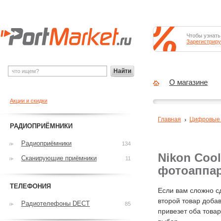
Чтобы узнать
Зарегистриру
Найти
О магазине
Акции и скидки
Главная
Цифровые
РАДИОПРИЁМНИКИ
Радиоприёмники
134
Nikon Coo
Сканирующие приёмники
11
фотоаппа
ТЕЛЕФОНИЯ
Если вам сложно с
второй товар добав
Радиотелефоны DECT
85
привезет оба това