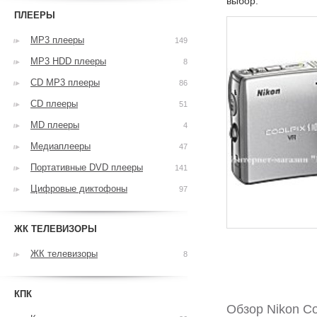
выбор.
ПЛЕЕРЫ
MP3 плееры
149
MP3 HDD плееры
8
CD MP3 плееры
86
CD плееры
51
MD плееры
4
Медиаплееры
47
Портативные DVD плееры
141
Цифровые диктофоны
97
ЖК ТЕЛЕВИЗОРЫ
ЖК телевизоры
8
КПК
Обзор Nikon Co