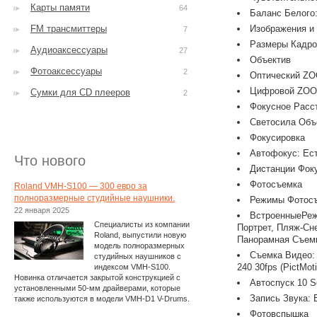
Карты памяти
64
Баланс Белого:
FM трансмиттеры
Изображения и
7
Размеры Кадров 
Аудиоаксессуары
27
Объектив
Фотоаксессуары
2
Оптический ZO
Цифровой ZOOM
Сумки для CD плееров
2
Фокусное Расс
Светосила Объе
Фокусировка
Автофокус: Ес
Что нового
Дистанции Фоку
Фотосъемка
Roland VMH-S100 — 300 евро за
полноразмерные студийные наушники.
Режимы Фотосъ
22 января 2025
ВстроенныеРеж
Специалисты из компании
Портрет, Пляж-Сне
Roland, выпустили новую
Панорамная Съемк
модель полноразмерных
Съемка Видео: 6
студийных наушников с
240 30fps (PictMot
индексом VMH-S100.
Новинка отличается закрытой конструкцией с
Автоспуск 10 S
установленными 50-мм драйверами, которые
Запись Звука: 
также используются в модели VMH-D1 V-Drums.
Фотовспышка