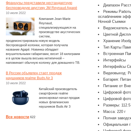
Французы представили нестандартную
Диапазон Расст
беспроводную акустику JM Reynaud Agapé
Режимы Работы
10 июля 2022
ослаблением эффе
Компания Jean-Marie
Ночной Съемки
Reynaud,
специализирующаяся на
Видоискатель 
производстве акустических
Цветной Диспле
систем,
Хранение Изоб
продемонстрировала новую модель
беспроводной колонки, которая получила
Тип Карты Памя
название Agapé. Новинка обладает
Встроенная Па
внушительными габаритами, весит 18 килограмм
и в целом вышла весьма нетипичной –
Интерфейсы
напоминает обычную колонку для домашнего ТВ.
Интерфейсы Св
Видеовыход: P
В России объявлен старт продаж
наушников realme Buds Air 3
Батарея: Питан
10 июля 2022
Питание от Вн
Китайский производитель
Цифровой фото
смартфонов realme
анонсировал начал продаж
Цифровой фото
новых флагманских
Размеры: 112.5
наушников Buds Air 3
Масса: 220 г
Все новости
622
Полная заводс
Официальная г
Цифровой фото