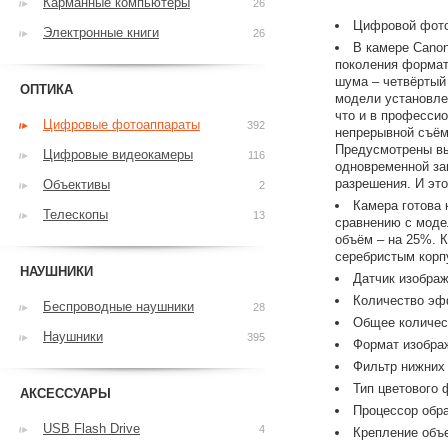
Карманные компьютеры
26
Цифровой фото
Электронные книги
26
В камере Cano
поколения формат
шума – четвёртый
ОПТИКА
модели установле
что и в професси
Цифровые фотоаппараты
392
непрерывной съёмк
Предусмотрены вы
Цифровые видеокамеры
116
одновременной за
разрешения. И эт
Объективы
2
Камера готова 
Телескопы
13
сравнению с моде
объём – на 25%. К
серебристым корп
НАУШНИКИ
Датчик изобра
Количество эфф
Беспроводные наушники
28
Общее количест
Наушники
395
Формат изображ
Фильтр нижних
Тип цветового 
АКСЕССУАРЫ
Процессор обра
USB Flash Drive
4
Крепление объ