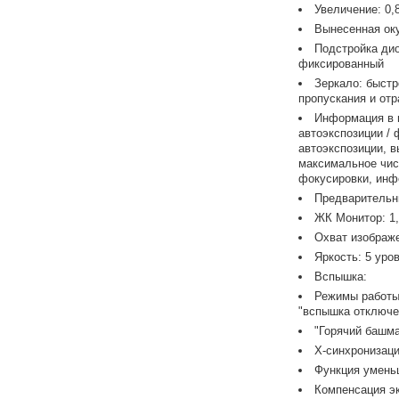
Увеличение: 0,
Вынесенная оку
Подстройка дио
фиксированный
Зеркало: быст
пропускания и отр
Информация в 
автоэкспозиции / 
автоэкспозиции, в
максимальное чис
фокусировки, инф
Предварительн
ЖК Монитор: 1,
Охват изображ
Яркость: 5 уро
Вспышка:
Режимы работы
"вспышка отключе
"Горячий башма
X-синхронизаци
Функция умень
Компенсация эк