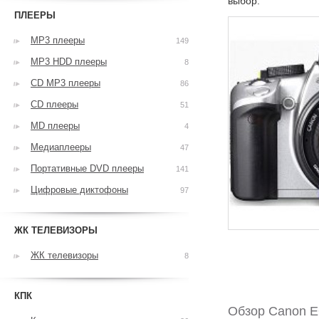
выбор.
ПЛЕЕРЫ
MP3 плееры
149
MP3 HDD плееры
8
CD MP3 плееры
86
CD плееры
51
MD плееры
4
Медиаплееры
47
Портативные DVD плееры
141
Цифровые диктофоны
97
ЖК ТЕЛЕВИЗОРЫ
ЖК телевизоры
8
КПК
Обзор Canon E