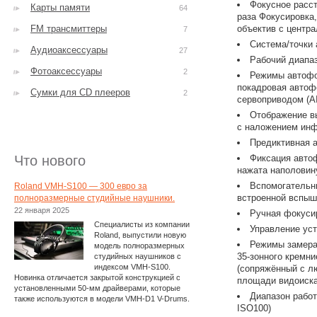
Фокусное расст
Карты памяти
64
раза Фокусировка,
FM трансмиттеры
объектив с центр
7
Система/точки 
Аудиоаксессуары
27
Рабочий диапаз
Фотоаксессуары
2
Режимы автофок
покадровая автоф
Сумки для CD плееров
2
сервоприводом (AI
Отображение в
с наложением ин
Предиктивная 
Что нового
Фиксация автоф
нажата наполовин
Вспомогательн
Roland VMH-S100 — 300 евро за
встроенной вспыш
полноразмерные студийные наушники.
22 января 2025
Ручная фокуси
Специалисты из компании
Управление уст
Roland, выпустили новую
Режимы замера
модель полноразмерных
35-зонного кремн
студийных наушников с
индексом VMH-S100.
(сопряжённый с лю
Новинка отличается закрытой конструкцией с
площади видоиска
установленными 50-мм драйверами, которые
Диапазон работ
также используются в модели VMH-D1 V-Drums.
ISO100)