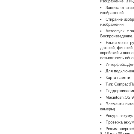
изображение. 3 ин
Защита от стир
изображений
Стирание изобр
изображений
Автоспуск: с з
Воспроизведение.
Языки меню: ру
датский, финский,
корейский и япон
возможность обно
Интерфейс:Для 
Для подключен
Карта памяти:
Тип: CompactFla
Поддерживаемы
Macintosh:OS 9.
Элементы питан
камеры)
Ресурс аккумул
Проверка аккум
Режим энергосб
8, 15 или 30 мин