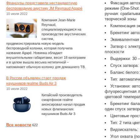
Фиксация автоэ
Французы представили нестандартную
режиме (One-Shot
беспроводную акустику JM Reynaud Agapé
ручная: срабатыв
10 июля 2022
творческой зоны
Компания Jean-Marie
Reynaud,
Компенсация эк
специализирующаяся на
Брекетинг автоэ
производстве акустических
систем,
Эквивалентная 
продемонстрировала новую модель
Затвор с элек
беспроводной колонки, которая получила
плоскости
название Agapé. Новинка обладает
внушительными габаритами, весит 18 килограмм
Выдержки: 30 –
и в целом вышла весьма нетипичной –
Спуск затвора:
напоминает обычную колонку для домашнего ТВ.
Баланс белого:
В России объявлен старт продаж
Тип: автоматич
наушников realme Buds Air 3
Установки: авт
10 июля 2022
флуоресцентная л
Китайский производитель
цветовой темпера
смартфонов realme
Брекетинг бала
анонсировал начал продаж
один спуск затво
новых флагманских
наушников Buds Air 3
Цветовые прос
Тип: 2 типа цв
Все новости
622
Видоискатель: 
Угол охвата (по