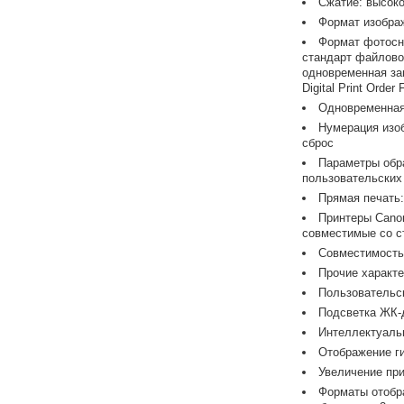
Сжатие: высок
Формат изобра
Формат фотосни
стандарт файловой
одновременная за
Digital Print Orde
Одновременна
Нумерация изо
сброс
Параметры обра
пользовательских
Прямая печать
Принтеры Cano
совместимые со ст
Совместимость 
Прочие характе
Пользовательск
Подсветка ЖК-
Интеллектуаль
Отображение г
Увеличение при
Форматы отобр