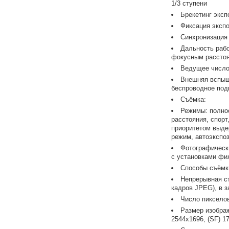
1/3 ступени
Брекетинг эксп
Фиксация эксп
Синхронизация 
Дальность рабо
фокусным расстоя
Ведущее число 
Внешняя вспышк
беспроводное под
Съёмка:
Режимы: полнос
расстояния, спорт
приоритетом выде
режим, автоэкспоз
Фотографическ
с установками фи
Способы съёмк
Непрерывная съ
кадров JPEG), в з
Число пикселов
Размер изображ
2544x1696, (SF) 1