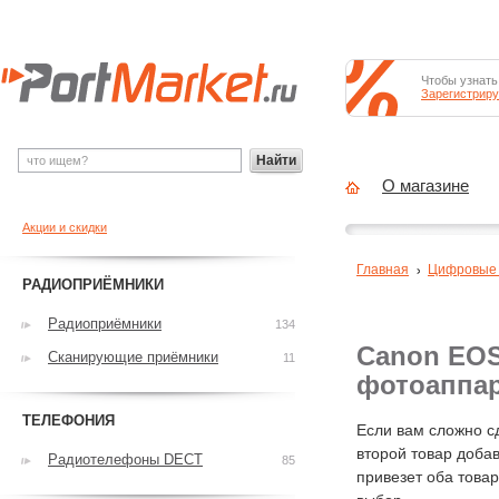
Чтобы узнать
Зарегистриру
Найти
О магазине
Акции и скидки
Главная
Цифровые
РАДИОПРИЁМНИКИ
Радиоприёмники
134
Canon EOS
Сканирующие приёмники
11
фотоаппа
ТЕЛЕФОНИЯ
Если вам сложно с
второй товар добав
Радиотелефоны DECT
85
привезет оба това