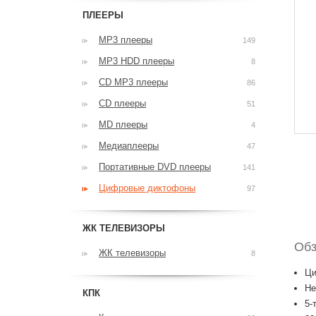
ПЛЕЕРЫ
MP3 плееры
149
MP3 HDD плееры
8
CD MP3 плееры
86
CD плееры
51
MD плееры
4
Медиаплееры
47
Портативные DVD плееры
141
Цифровые диктофоны
97
ЖК ТЕЛЕВИЗОРЫ
Обз
ЖК телевизоры
8
Ци
Не
КПК
5-