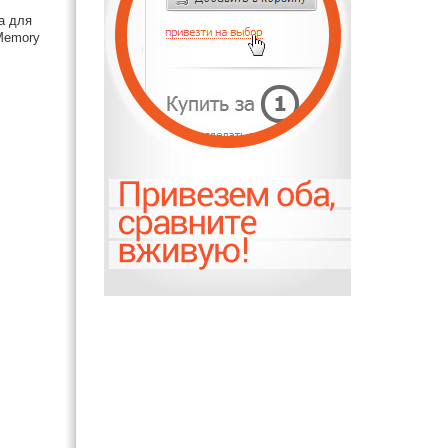
а для
 Memory