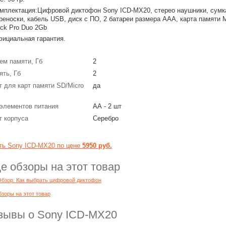
мплектация:Цифровой диктофон Sony ICD-MX20, стерео наушники, сумк
реноски, кабель USB, диск с ПО, 2 батареи размера AAA, карта памяти
ick Pro Duo 2Gb
ициальная гарантия.
ем памяти, Гб
2
ять, Гб
2
т для карт памяти SD/Micro
да
 элементов питания
АА - 2 шт
т корпуса
Серебро
ть Sony ICD-MX20 по цене
5950 руб.
е обзоры на этот товар
бзор: Как выбрать цифровой диктофон
бзоры на этот товар
зывы о Sony ICD-MX20