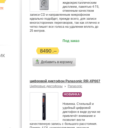
жидкокристаллическим
дисплеем, памятью 4 Гб,
ием
отменным качеством
записи CD и направленным микрофоном
идеально подойдет, прежде всего, для записи
многосторонних переговоров, так как отлично и
четко пишет все голоса на удалении вплоть до
25 метров.
Под заказ
8490
ик
Добавить в корзину
цифровой диктофон Panasonic RR-XP007
Цифровые диктофоны
Panasonic
НОВИНКА!
Новинка. Стильный и
удобный цифровой
диктофон в виде ручки не
привлечёт внимание и
позволит вести
качественную запись c большого расстояния.
Память 4 Гб, шумоподавление, мощные