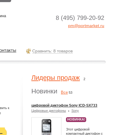
ина
8 (495) 799-20-92
pm@portmarket.ru
онтакты
Cравнить: 8 товаров
Лидеры продаж
2
Новинки
Все
53
цифровой диктофон Sony ICD-SX733
вить к
Цифровые диктофоны
Sony
е
НОВИНКА!
Этот цифровой
компактный диктофон с