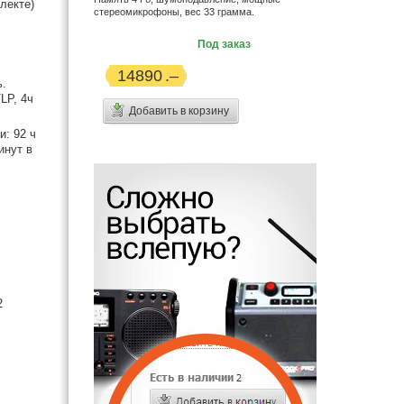
лекте)
стереомикрофоны, вес 33 грамма.
Под заказ
14890
ь.
LP, 4ч
Добавить в корзину
: 92 ч
инут в
2