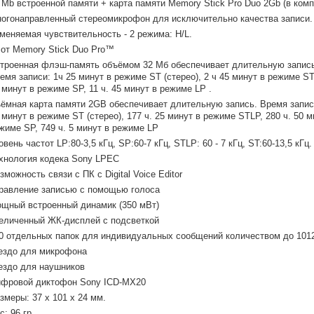
 Mb встроенной памяти + карта памяти Memory Stick Pro Duo 2Gb (в комп
огонаправленный стереомикрофон для исключительно качества записи.
меняемая чувствительность - 2 режима: H/L.
от Memory Stick Duo Pro™
троенная флэш-память объёмом 32 Мб обеспечивает длительную запис
емя записи: 1ч 25 минут в режиме ST (стерео), 2 ч 45 минут в режиме ST
 минут в режиме SP, 11 ч. 45 минут в режиме LP .
ёмная карта памяти 2GB обеспечивает длительную запись. Время записи
 минут в режиме ST (стерео), 177 ч. 25 минут в режиме STLP, 280 ч. 50 м
жиме SP, 749 ч. 5 минут в режиме LP
овень частот LP:80-3,5 кГц, SP:60-7 кГц, STLP: 60 - 7 кГц, ST:60-13,5 кГц.
хнология кодека Sony LPEC
зможность связи с ПК с Digital Voice Editor
равление записью с помощью голоса
щный встроенный динамик (350 мВт)
еличенный ЖК-дисплей с подсветкой
0 отдельных папок для индивидуальных сообщений количеством до 101
ездо для микрофона
ездо для наушников
фровой диктофон Sony ICD-MX20
змеры: 37 x 101 x 24 мм.
с: 96 гр.