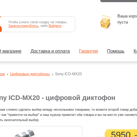
Ваша корз
пуста
Чтобы узнать свою скидку на товары,
Зарегистрируйтесь
, либо
Войдите
 магазине
Доставка и оплата
Гарантия
Помощь
К
ная
Цифровые диктофоны
Sony ICD-MX20
ny ICD-MX20 - цифровой диктофон
вам сложно сделать выбор между несколькими товарами, то можете второй товар доба
у как "привезти на выбор" и наш курьер привезет оба товара и вы на месте уже сможет
ть окончательный выбор.
5950