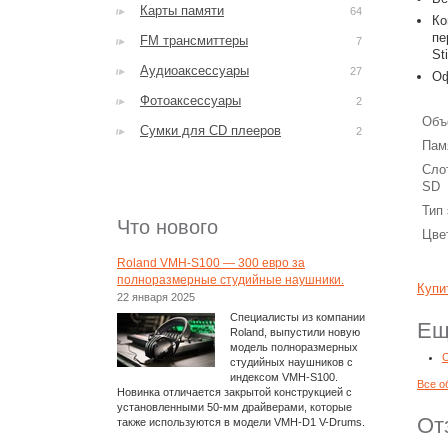
Карты памяти
64
Ко
пе
FM трансмиттеры
7
St
Аудиоаксессуары
27
Оф
Фотоаксессуары
2
Объ
Сумки для CD плееров
2
Пам
Сло
SD
Тип
Что нового
Цве
Roland VMH-S100 — 300 евро за
полноразмерные студийные наушники.
Купи
22 января 2025
Специалисты из компании
Ещ
Roland, выпустили новую
модель полноразмерных
О
студийных наушников с
индексом VMH-S100.
Все о
Новинка отличается закрытой конструкцией с
установленными 50-мм драйверами, которые
От
также используются в модели VMH-D1 V-Drums.