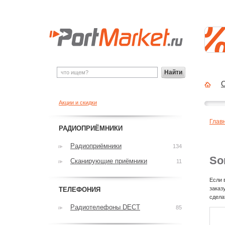
Найти
О
Акции и скидки
Глав
РАДИОПРИЁМНИКИ
Радиоприёмники
134
So
Сканирующие приёмники
11
Если 
заказ
ТЕЛЕФОНИЯ
сдела
Радиотелефоны DECT
85