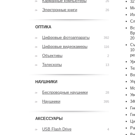
Карманные компьютеры
26
32
Мн
Электронные книги
26
Из
Сл
ОПТИКА
Вс
Вр
Цифровые фотоаппараты
392
20
Съ
Цифровые видеокамеры
116
10
ре
Объективы
2
Ур
Телескопы
13
Те
Во
Уп
НАУШНИКИ
Мо
Беспроводные наушники
28
Ув
Наушники
34
395
Гн
Гн
АКСЕССУАРЫ
Ци
Ра
USB Flash Drive
4
Ве