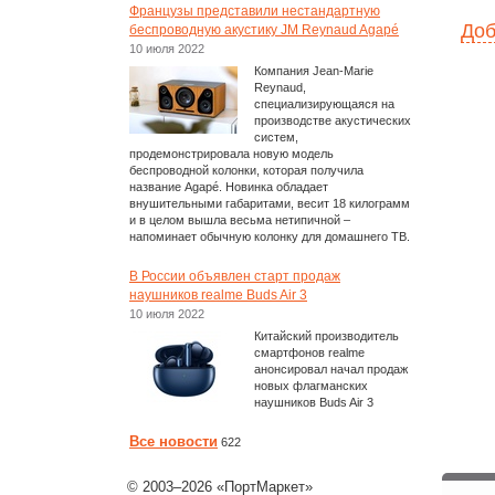
Французы представили нестандартную
Доб
беспроводную акустику JM Reynaud Agapé
10 июля 2022
Компания Jean-Marie
Reynaud,
специализирующаяся на
производстве акустических
систем,
продемонстрировала новую модель
беспроводной колонки, которая получила
название Agapé. Новинка обладает
внушительными габаритами, весит 18 килограмм
и в целом вышла весьма нетипичной –
напоминает обычную колонку для домашнего ТВ.
В России объявлен старт продаж
наушников realme Buds Air 3
10 июля 2022
Китайский производитель
смартфонов realme
анонсировал начал продаж
новых флагманских
наушников Buds Air 3
Все новости
622
© 2003–2026 «ПортМаркет»