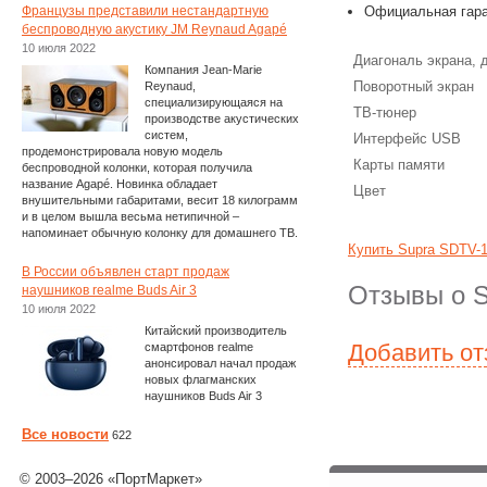
Французы представили нестандартную
Официальная гара
беспроводную акустику JM Reynaud Agapé
10 июля 2022
Диагональ экрана,
Компания Jean-Marie
Поворотный экран
Reynaud,
специализирующаяся на
ТВ-тюнер
производстве акустических
систем,
Интерфейс USB
продемонстрировала новую модель
Карты памяти
беспроводной колонки, которая получила
название Agapé. Новинка обладает
Цвет
внушительными габаритами, весит 18 килограмм
и в целом вышла весьма нетипичной –
напоминает обычную колонку для домашнего ТВ.
Купить Supra SDTV-
В России объявлен старт продаж
Отзывы о 
наушников realme Buds Air 3
10 июля 2022
Китайский производитель
Добавить о
смартфонов realme
анонсировал начал продаж
новых флагманских
наушников Buds Air 3
Все новости
622
© 2003–2026 «ПортМаркет»