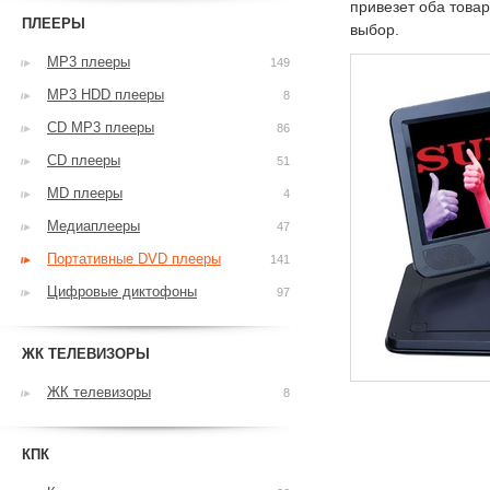
привезет оба това
ПЛЕЕРЫ
выбор.
MP3 плееры
149
MP3 HDD плееры
8
CD MP3 плееры
86
CD плееры
51
MD плееры
4
Медиаплееры
47
Портативные DVD плееры
141
Цифровые диктофоны
97
ЖК ТЕЛЕВИЗОРЫ
ЖК телевизоры
8
КПК