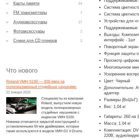
Поддерживаемые 
Карты памяти
64
Система цветност
FM трансмиттеры
7
Система цветнос
Устройство для чт
Аудиоаксессуары
27
Поддерживаемые 
Фотоаксессуары
2
Выходы: Композитн
интерфейс - 1шт
Сумки для CD плееров
2
Поворотный экран
Функция защиты о
Просмотр цифров
Многоязычное ме
Что нового
Ускоренное воспр
Цвет: Черный
Roland VMH-S100 — 300 евро за
полноразмерные студийные наушники.
Дополнительно: А
22 января 2025
адаптер
Специалисты из компании
Размеры (ВхШхГ):
Roland, выпустили новую
Вес: 1,04 кг
модель полноразмерных
студийных наушников с
Габариты: 260 на 
индексом VMH-S100.
Новинка отличается закрытой конструкцией с
Масса: 1.04 кг
установленными 50-мм драйверами, которые
Комплектация: DV
также используются в модели VMH-D1 V-Drums.
220В, аудио/видео