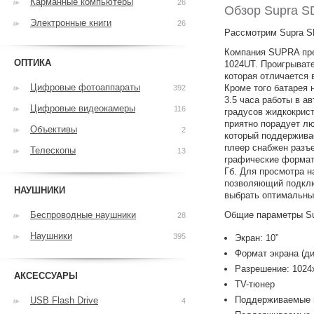
Карманные компьютеры
26
Обзор Supra 
Электронные книги
26
Рассмотрим Supra S
Компания SUPRA пре
ОПТИКА
1024UT. Проигрыват
которая отличается
Цифровые фотоаппараты
Кроме того батарея 
392
3.5 часа работы в а
Цифровые видеокамеры
116
градусов жидкокрис
приятно порадует л
Объективы
2
который поддерживае
плеер снабжен разъе
Телескопы
13
графические формат
Гб. Для просмотра 
позволяющий подклю
НАУШНИКИ
выбрать оптимальны
Беспроводные наушники
Общие параметры S
28
Наушники
395
Экран: 10”
Формат экрана (дис
Разрешение: 1024
АКСЕССУАРЫ
TV-тюнер
Поддерживаемые 
USB Flash Drive
4