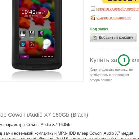
следить за ценой и налич
удалить из сравнения
Под заказ
Добавить в корзину
Купить
за
1
кл
Хотите сделать покупку, не
разбираясь с процессом
оформления?
ор Cowon iAudio X7 160Gb (Black)
е параметры Cowon iAudio X7 160Gb
д вами новенький компактный MP3-HDD плеер Cowon iAudio X7 медия
грыватель, который обладает 160 Гб памятью, размещенной на жестком 