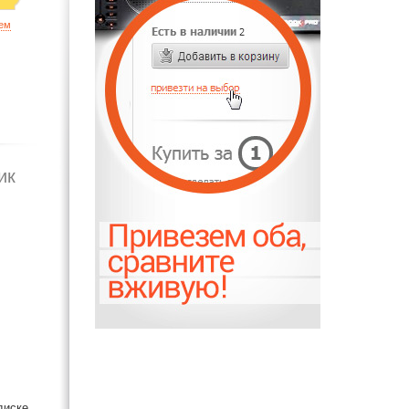
ием
ик
диске.