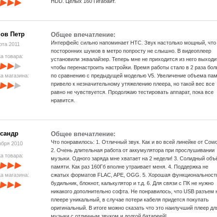
HDD. Целых 160 Гигабайт.
ов Петр
Общее впечатление:
Интерфейс сильно напоминает HTC. Звук настолько мощный, что
рта 2011
посторонних шумов в метро попросту не слышно. В видеоплеер
а товара:
установили эквалайзер. Теперь мне не приходится из него выходи
чтобы перенастроить настройки. Время работы стало в 2 раза бо
а магазина:
по сравнению с предыдущей моделью V5. Увеличение объема па
привело к незначительному утяжелению плеера, но такой вес все
равно не чувствуется. Продолжаю тестировать аппарат, пока все
нравится.
сандр
Общее впечатление:
Что понравилось: 1. Отличный звук. Как и во всей линейке от Cow
ября 2010
2. Очень длительная работа от аккумулятора при прослушивании
а товара:
музыки. Одного заряда мне хватает на 2 недели! 3. Солидный объ
памяти. Как раз 160Гб вполне утраивает меня. 4. Поддержка не
а магазина:
сжатых форматов FLAC, APE, OGG. 5. Хорошая функциональност
будильник, блокнот, калькулятор и т.д. 6. Для связи с ПК не нужно
никакого дополнительно софта. Не понравилось, что USB разъем 
плеере уникальный, в случае потери кабеля придется покупать
оригинальный. В итоге можно сказать что это наилучший плеер дл
музыки с отличным звуком и долгой батареей!