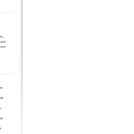
ть,
льше
мяти
on.
ём
ь:
на
я