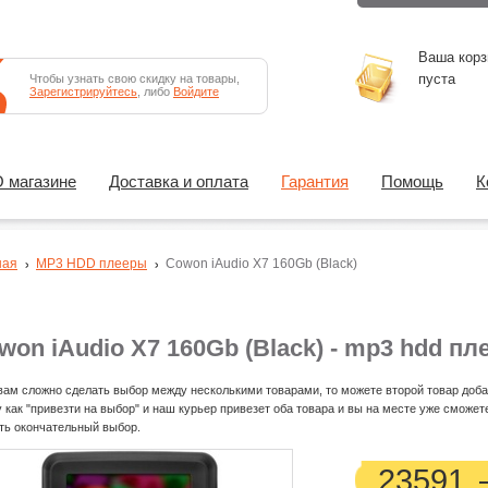
Ваша корз
пуста
Чтобы узнать свою скидку на товары,
Зарегистрируйтесь
, либо
Войдите
 магазине
Доставка и оплата
Гарантия
Помощь
К
ная
MP3 HDD плееры
Cowon iAudio X7 160Gb (Black)
won iAudio X7 160Gb (Black) - mp3 hdd пл
вам сложно сделать выбор между несколькими товарами, то можете второй товар доба
у как "привезти на выбор" и наш курьер привезет оба товара и вы на месте уже сможет
ть окончательный выбор.
23591