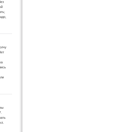
без
ый
ать;
адо,
олчу
Нет
ка
лись
или
ывы
7.
шать
ct.