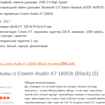
терфейс обмена данными: USB 2.0 High Speed
спроводной обмен данными: Bluetooth 2.0 Stereo Headset (A2DP, AVRCP)
е параметры Cowon iAudio X7 160Gb
с: 212 г
змеры (ШхВхТ): 126.9x78.6x14.5 мм
мплектация: Cowon X7, наушники, адаптер 220 В, ремешок, USB кабель,
струкция, гарантия
ициальная гарантия 1 год
ета: белый, черный, фиолетовый
ть Cowon iAudio X7 160Gb (Black) по цене
23591 руб.
зывы о Cowon iAudio X7 160Gb (Black) (5)
k
Общее впечатление:
Да, очевидно это лучший плеер на сегодня, больше полгода
тября 2011
пользуюсь - супер! Айпод (айфон, айпад - та же херь, вид сбоку)
а товара:
против него полная ерунда: эквалайзеры никакие, в наушниках ш
один, даже радио нет, и цена. Ещё и айтюнс нужен, который файлы
а магазина:
переименовывает чёрт знает во что! То ли дело Cowon X7: подклю