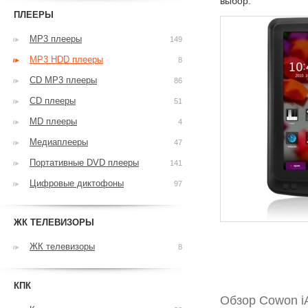
выбор.
ПЛЕЕРЫ
MP3 плееры
149
MP3 HDD плееры
8
CD MP3 плееры
86
CD плееры
51
MD плееры
4
Медиаплееры
47
Портативные DVD плееры
141
Цифровые диктофоны
97
ЖК ТЕЛЕВИЗОРЫ
ЖК телевизоры
8
КПК
Обзор Cowon iA