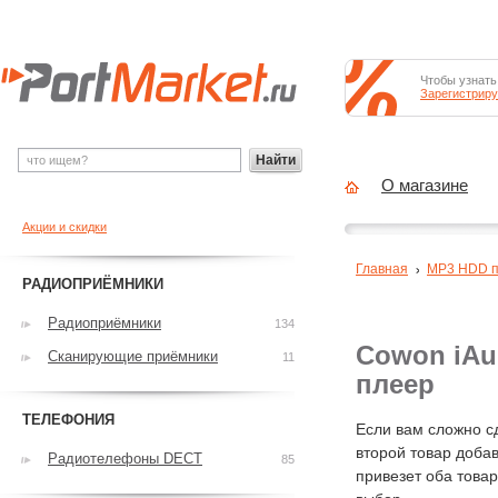
Чтобы узнать
Зарегистриру
Найти
О магазине
Акции и скидки
Главная
MP3 HDD 
РАДИОПРИЁМНИКИ
Радиоприёмники
134
Cowon iAud
Сканирующие приёмники
11
плеер
ТЕЛЕФОНИЯ
Если вам сложно с
второй товар добав
Радиотелефоны DECT
85
привезет оба това