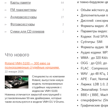
и темно-бордовом ц
Карты памяти
64
FM трансмиттеры
Объём жёсткого ди
7
Дополнительная п
Аудиоаксессуары
27
Дисплей: сенсорны
Фотоаксессуары
2
Форматы видео: A
Параметры видео: 
Сумки для CD плееров
2
Кодеки: Xvid SP/A
Субтитры: SMI
Форматы аудио: 
Аудио кодеки: MP3
Что нового
WMA : до 320 Кб/с
OGG : до Q10, до 
Roland VMH-S100 — 300 евро за
полноразмерные студийные наушники.
FLAC : Compression
22 января 2025
WAV : до 48 КГц, 
Специалисты из компании
APE : Fast, Normal
Roland, выпустили новую
модель полноразмерных
Лирика: LDB 1.0, 2
студийных наушников с
Эквалайзер: 5-пол
индексом VMH-S100.
Новинка отличается закрытой конструкцией с
BBE+ ( BBE, Mach
установленными 50-мм драйверами, которые
спецэффекты: (Ste
также используются в модели VMH-D1 V-Drums.
Графические фор