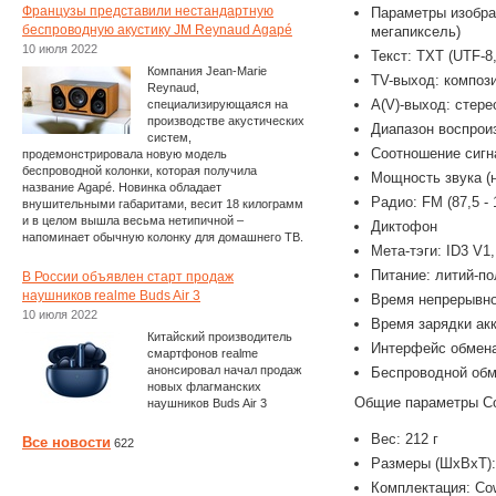
Французы представили нестандартную
Параметры изображ
беспроводную акустику JM Reynaud Agapé
мегапиксель)
10 июля 2022
Текст: TXT (UTF-8,
Компания Jean-Marie
TV-выход: композ
Reynaud,
A(V)-выход: стере
специализирующаяся на
производстве акустических
Диапазон воспроиз
систем,
Соотношение сигн
продемонстрировала новую модель
беспроводной колонки, которая получила
Мощность звука (
название Agapé. Новинка обладает
Радио: FM (87,5 -
внушительными габаритами, весит 18 килограмм
и в целом вышла весьма нетипичной –
Диктофон
напоминает обычную колонку для домашнего ТВ.
Мета-тэги: ID3 V1
Питание: литий-п
В России объявлен старт продаж
наушников realme Buds Air 3
Время непрерывног
10 июля 2022
Время зарядки акк
Китайский производитель
Интерфейс обмена
смартфонов realme
анонсировал начал продаж
Беспроводной обме
новых флагманских
Общие параметры Co
наушников Buds Air 3
Вес: 212 г
Все новости
622
Размеры (ШхВхТ):
Комплектация: Co