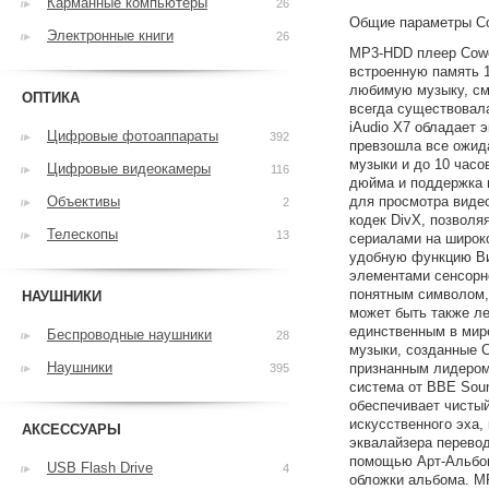
Карманные компьютеры
26
Общие параметры Co
Электронные книги
26
MP3-HDD плеер Cowo
встроенную память 1
любимую музыку, см
ОПТИКА
всегда существовал
iAudio X7 обладает 
Цифровые фотоаппараты
392
превзошла все ожид
музыки и до 10 часо
Цифровые видеокамеры
116
дюйма и поддержка 
Объективы
для просмотра виде
2
кодек DivX, позвол
Телескопы
13
сериалами на широк
удобную функцию Ви
элементами сенсорн
понятным символом,
НАУШНИКИ
может быть также л
единственным в мир
Беспроводные наушники
28
музыки, созданные C
Наушники
признанным лидером 
395
система от BBE Soun
обеспечивает чисты
искусственного эха,
АКСЕССУАРЫ
эквалайзера перевод
помощью Арт-Альбом
USB Flash Drive
4
обложки альбома. M