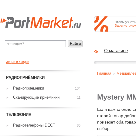
Чтобы узнать
Зарегистриру
Найти
О магазине
Акции и скидки
Главная
Медиапле
РАДИОПРИЁМНИКИ
Радиоприёмники
134
Mystery M
Сканирующие приёмники
11
Если вам сложно с
ТЕЛЕФОНИЯ
второй товар добав
привезет оба това
Радиотелефоны DECT
85
выбор.