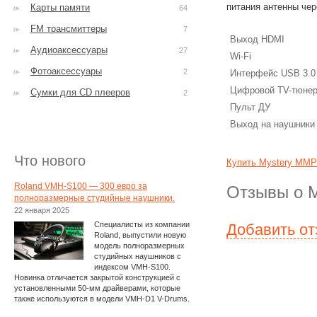
питания антенны чер
Карты памяти
64
FM трансмиттеры
7
Выход HDMI
Аудиоаксессуары
27
Wi-Fi
Фотоаксессуары
2
Интерфейс USB 3.0
Цифровой TV-тюне
Сумки для CD плееров
2
Пульт ДУ
Выход на наушники
Что нового
Купить Mystery MMP
Roland VMH-S100 — 300 евро за
Отзывы о 
полноразмерные студийные наушники.
22 января 2025
Специалисты из компании
Добавить о
Roland, выпустили новую
модель полноразмерных
студийных наушников с
индексом VMH-S100.
Новинка отличается закрытой конструкцией с
установленными 50-мм драйверами, которые
также используются в модели VMH-D1 V-Drums.