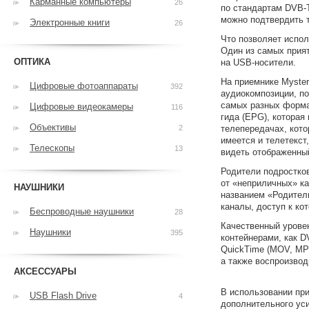
Карманные компьютеры
26
по стандартам DVB-
можно подтвердить т
Электронные книги
26
Что позволяет испо
Один из самых прия
ОПТИКА
на USB-носители.
На приемнике Myste
Цифровые фотоаппараты
392
аудиокомпозиции, по
самых разных форма
Цифровые видеокамеры
116
гида (EPG), которая
Объективы
2
телепередачах, кото
имеется и телетекст
Телескопы
13
видеть отображенный
Родители подростко
от «неприличных» к
НАУШНИКИ
названием «Родитель
каналы, доступ к ко
Беспроводные наушники
28
Качественный урове
Наушники
395
контейнерами, как D
QuickTime (MOV, MP
а также воспроизво
АКСЕССУАРЫ
В использовании пр
USB Flash Drive
4
дополнительного ус