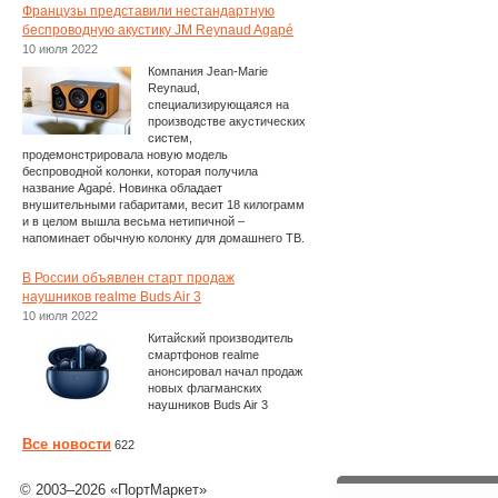
Французы представили нестандартную
беспроводную акустику JM Reynaud Agapé
10 июля 2022
Компания Jean-Marie
Reynaud,
специализирующаяся на
производстве акустических
систем,
продемонстрировала новую модель
беспроводной колонки, которая получила
название Agapé. Новинка обладает
внушительными габаритами, весит 18 килограмм
и в целом вышла весьма нетипичной –
напоминает обычную колонку для домашнего ТВ.
В России объявлен старт продаж
наушников realme Buds Air 3
10 июля 2022
Китайский производитель
смартфонов realme
анонсировал начал продаж
новых флагманских
наушников Buds Air 3
Все новости
622
© 2003–2026 «ПортМаркет»