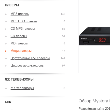
ПЛЕЕРЫ
MP3 плееры
149
MP3 HDD плееры
8
CD MP3 плееры
86
CD плееры
51
MD плееры
4
Медиаплееры
47
Портативные DVD плееры
141
Цифровые диктофоны
97
ЖК ТЕЛЕВИЗОРЫ
ЖК телевизоры
8
Обзор Myster
КПК
Разработанный в 20