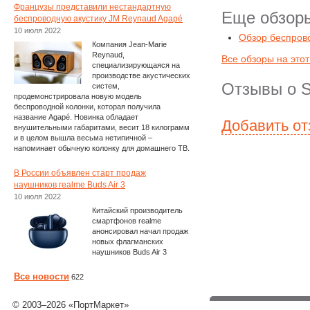
Французы представили нестандартную
Еще обзоры
беспроводную акустику JM Reynaud Agapé
10 июля 2022
Обзор беспров
Компания Jean-Marie
Reynaud,
Все обзоры на этот
специализирующаяся на
производстве акустических
Отзывы о S
систем,
продемонстрировала новую модель
беспроводной колонки, которая получила
название Agapé. Новинка обладает
Добавить о
внушительными габаритами, весит 18 килограмм
и в целом вышла весьма нетипичной –
напоминает обычную колонку для домашнего ТВ.
В России объявлен старт продаж
наушников realme Buds Air 3
10 июля 2022
Китайский производитель
смартфонов realme
анонсировал начал продаж
новых флагманских
наушников Buds Air 3
Все новости
622
© 2003–2026 «ПортМаркет»