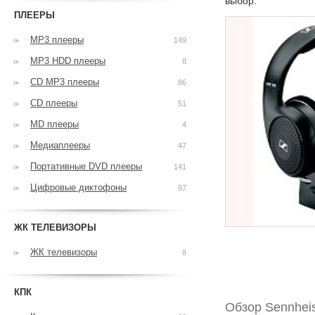
выбор.
ПЛЕЕРЫ
MP3 плееры
149
MP3 HDD плееры
8
CD MP3 плееры
86
CD плееры
51
MD плееры
4
Медиаплееры
47
Портативные DVD плееры
141
Цифровые диктофоны
97
ЖК ТЕЛЕВИЗОРЫ
ЖК телевизоры
8
КПК
Обзор Sennhei