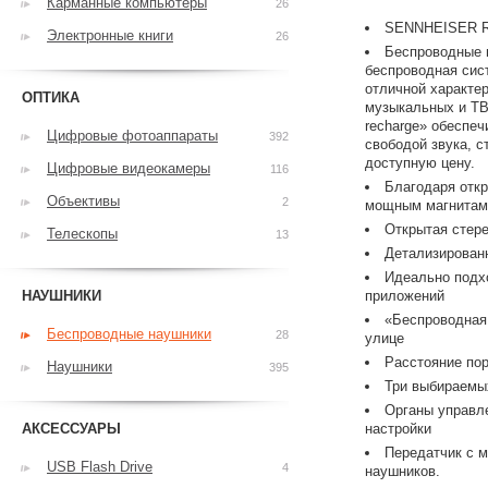
Карманные компьютеры
26
SENNHEISER R
Электронные книги
26
Беспроводные 
беспроводная сис
отличной характе
ОПТИКА
музыкальных и ТВ
recharge» обеспе
Цифровые фотоаппараты
392
свободой звука, 
доступную цену.
Цифровые видеокамеры
116
Благодаря отк
Объективы
2
мощным магнитам 
Открытая стере
Телескопы
13
Детализирован
Идеально подх
НАУШНИКИ
приложений
«Беспроводная 
Беспроводные наушники
28
улице
Расстояние пор
Наушники
395
Три выбираемы
Органы управл
АКСЕССУАРЫ
настройки
Передатчик с 
USB Flash Drive
4
наушников.