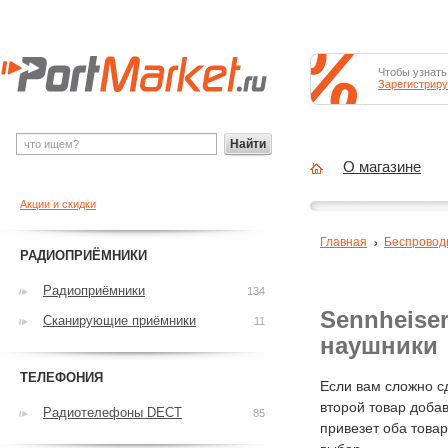
Чтобы узнать
Зарегистриру
Найти
О магазине
Акции и скидки
Главная
Беспровод
РАДИОПРИЁМНИКИ
Радиоприёмники
134
Sennheise
Сканирующие приёмники
11
наушники
ТЕЛЕФОНИЯ
Если вам сложно с
второй товар добав
Радиотелефоны DECT
85
привезет оба това