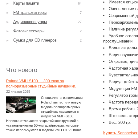
Имеется опцио
Карты памяти
64
Очень легкие 
FM трансмиттеры
7
Современный д
Аудиоаксессуары
27
Перезаряжаемы
Наличие регуля
Фотоаксессуары
2
Удобное оголо
Сумки для CD плееров
2
прослушивании
Большая дальн
Радионаушник
Открытые, дин
Частотная хара
Что нового
Чувствительно
Roland VMH-S100 — 300 евро за
Радиус действ
полноразмерные студийные наушники.
Модуляция FM-
22 января 2025
Регулятор гром
Специалисты из компании
Частота переда
Roland, выпустили новую
модель полноразмерных
Время работы 2
студийных наушников с
Штепсель стере
индексом VMH-S100.
Новинка отличается закрытой конструкцией с
Вес: 200 гр.
установленными 50-мм драйверами, которые
также используются в модели VMH-D1 V-Drums.
Купить Sennheise