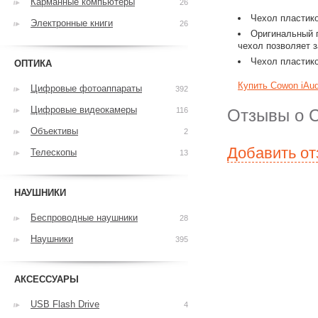
Карманные компьютеры
26
Чехол пластико
Электронные книги
26
Оригинальный 
чехол позволяет з
Чехол пластико
ОПТИКА
Купить Cowon iAud
Цифровые фотоаппараты
392
Цифровые видеокамеры
116
Отзывы о C
Объективы
2
Добавить о
Телескопы
13
НАУШНИКИ
Беспроводные наушники
28
Наушники
395
АКСЕССУАРЫ
USB Flash Drive
4