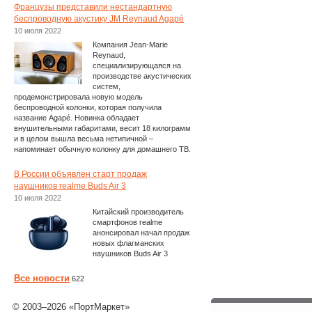
Французы представили нестандартную
беспроводную акустику JM Reynaud Agapé
10 июля 2022
Компания Jean-Marie
Reynaud,
специализирующаяся на
производстве акустических
систем,
продемонстрировала новую модель
беспроводной колонки, которая получила
название Agapé. Новинка обладает
внушительными габаритами, весит 18 килограмм
и в целом вышла весьма нетипичной –
напоминает обычную колонку для домашнего ТВ.
В России объявлен старт продаж
наушников realme Buds Air 3
10 июля 2022
Китайский производитель
смартфонов realme
анонсировал начал продаж
новых флагманских
наушников Buds Air 3
Все новости
622
© 2003–2026 «ПортМаркет»