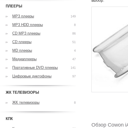
выбор.
ПЛЕЕРЫ
MP3 плееры
149
MP3 HDD плееры
8
CD MP3 плееры
86
CD плееры
51
MD плееры
4
Медиаплееры
47
Портативные DVD плееры
141
Цифровые диктофоны
97
ЖК ТЕЛЕВИЗОРЫ
ЖК телевизоры
8
КПК
Обзор Cowon iA