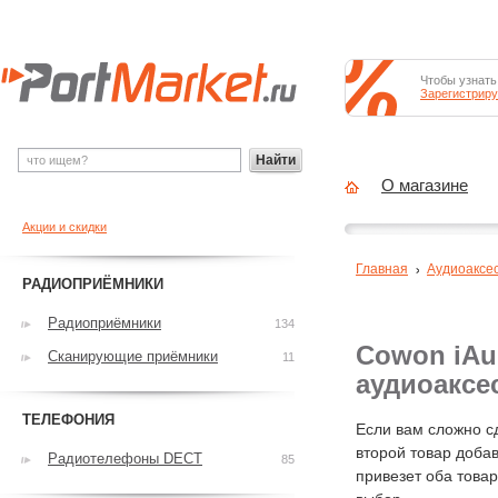
Чтобы узнать
Зарегистриру
Найти
О магазине
Акции и скидки
Главная
Аудиоаксе
РАДИОПРИЁМНИКИ
Радиоприёмники
134
Cowon iAud
Сканирующие приёмники
11
аудиоаксе
ТЕЛЕФОНИЯ
Если вам сложно с
второй товар добав
Радиотелефоны DECT
85
привезет оба това