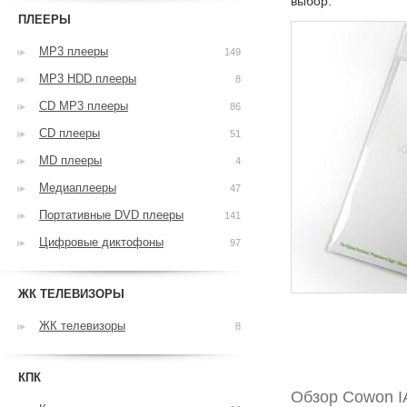
выбор.
ПЛЕЕРЫ
MP3 плееры
149
MP3 HDD плееры
8
CD MP3 плееры
86
CD плееры
51
MD плееры
4
Медиаплееры
47
Портативные DVD плееры
141
Цифровые диктофоны
97
ЖК ТЕЛЕВИЗОРЫ
ЖК телевизоры
8
КПК
Обзор Cowon IA