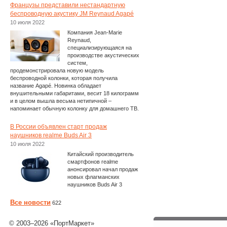
Французы представили нестандартную
беспроводную акустику JM Reynaud Agapé
10 июля 2022
Компания Jean-Marie
Reynaud,
специализирующаяся на
производстве акустических
систем,
продемонстрировала новую модель
беспроводной колонки, которая получила
название Agapé. Новинка обладает
внушительными габаритами, весит 18 килограмм
и в целом вышла весьма нетипичной –
напоминает обычную колонку для домашнего ТВ.
В России объявлен старт продаж
наушников realme Buds Air 3
10 июля 2022
Китайский производитель
смартфонов realme
анонсировал начал продаж
новых флагманских
наушников Buds Air 3
Все новости
622
© 2003–2026 «ПортМаркет»