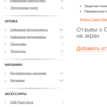
Карманные компьютеры
26
Защитная пленк
Электронные книги
26
Официальная п
Купить Cowon IAud
ОПТИКА
Отзывы о C
Цифровые фотоаппараты
392
на экран
Цифровые видеокамеры
116
Объективы
2
Добавить о
Телескопы
13
НАУШНИКИ
Беспроводные наушники
28
Наушники
395
АКСЕССУАРЫ
USB Flash Drive
4