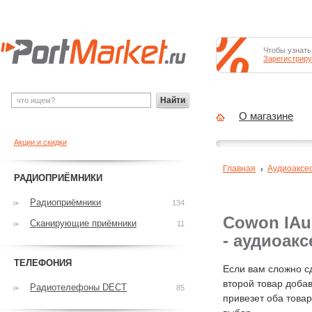
Чтобы узнать
Зарегистриру
Найти
О магазине
Акции и скидки
Главная
Аудиоаксе
РАДИОПРИЁМНИКИ
Радиоприёмники
134
Cowon IAu
Сканирующие приёмники
11
- аудиоакс
ТЕЛЕФОНИЯ
Если вам сложно с
второй товар добав
Радиотелефоны DECT
85
привезет оба това