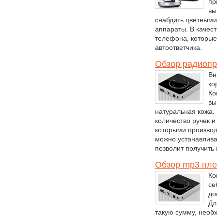
пр
вы
снабдить цветным
аппараты. В качес
телефона, которые
автоответчика.
Обзор радиопр
Вн
ко
Ко
вы
натуральная кожа.
количество ручек и
которыми производ
можно устанавлива
позволит получить 
Обзор mp3 пле
Ко
се
до
Дл
такую сумму, необ