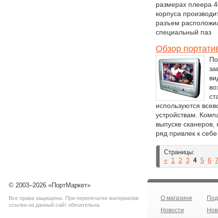
размерах плеера 40
корпуса производи
разъем расположил
специальный паз
Обзор портати
По
за
ви
во
ст
используются всев
устройствам. Комп
выпуске сканеров,
ряд привлек к себ
Страницы:
«
1
2
3
4
5
6
© 2003–2026 «ПортМаркет»
О магазине
Под
Все права защищены. При перепечатке материалов
ссылка на данный сайт обязательна.
Новости
Нов