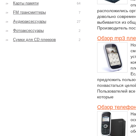
Карты памяти
64
от
расположились орг
FM трансмиттеры
7
довольно современ
Аудиоаксессуары
27
выбивается из общ
Производитель пос
Фотоаксессуары
2
Обзор mp3 плее
Сумки для CD плееров
2
Но
см
ус
ко
пл
Ес
предложить польз
похвастаться цело
Пользователей все
которые
Обзор телефон
На
ос
до
об