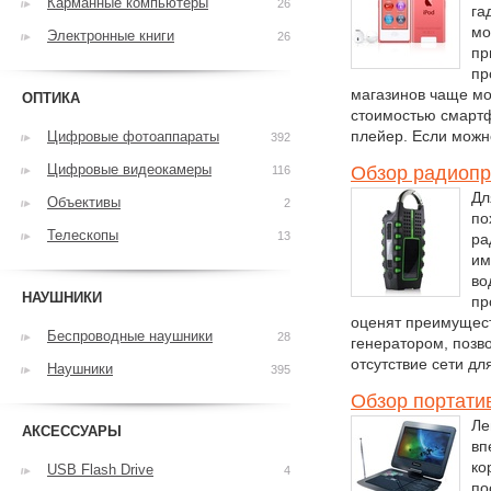
Карманные компьютеры
26
га
мо
Электронные книги
26
пр
пр
магазинов чаще мо
ОПТИКА
стоимостью смартф
плейер. Если можн
Цифровые фотоаппараты
392
Цифровые видеокамеры
Обзор радиопр
116
Дл
Объективы
2
по
Телескопы
13
ра
им
во
НАУШНИКИ
пр
оценят преимущест
Беспроводные наушники
28
генератором, позв
отсутствие сети д
Наушники
395
Обзор портати
Ле
АКСЕССУАРЫ
вп
ко
USB Flash Drive
4
по