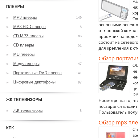
Ра
ПЛЕЕРЫ
на
хо
MP3 плееры
149
Оп
основными аспекта
MP3 HDD плееры
8
от японской компа
CD MP3 плееры
приемник на подок
86
состоит из сетевог
CD плееры
51
для крепления к ст
MD плееры
4
Обзор портати
Медиаплееры
47
Об
не
Портативные DVD плееры
141
не
Цифровые диктофоны
97
ко
це
DP
ЖК ТЕЛЕВИЗОРЫ
Несмотря на то, ч
постарался вложит
ЖК телевизоры
8
Пользователь полу
Обзор mp3 пле
КПК
Сп
во