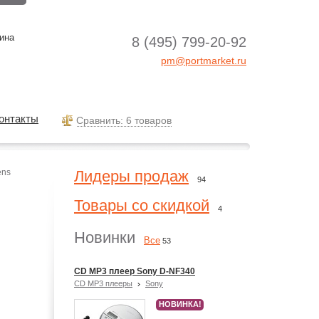
ина
8 (495) 799-20-92
pm@portmarket.ru
онтакты
Cравнить: 6 товаров
ens
Лидеры продаж
94
Товары со скидкой
4
Новинки
Все
53
CD MP3 плеер Sony D-NF340
CD MP3 плееры
Sony
НОВИНКА!