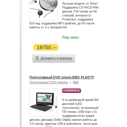
Лучшая модель от Sony!
Поддержка CD-R/CD-RW
дисков, FM-тюнер на 40
станций, антишок G-
Protection, поддержка
ID3-tag, поддержка MP3 файлов, до 50 часов
работы от 2-х батарей АА.
Под заказ
19750
Добавить в корзину
Портативный DVD плеер BBK PL947Ti
Портативные DVD плееры
BBK
НОВИНКА!
9-ти дюймовый яркий ЖК
дисплей (LED
технология), встроенный
ТВ-тюнер, USB порт 2.0,
поддержка всех видов
дисков, декодер Dolby Digital, время работы до
3.5 часов, адаптер 12В в комплекте, чехол для