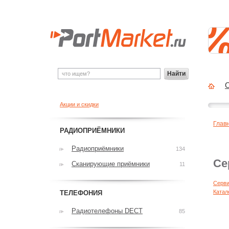
Найти
О
Акции и скидки
Глав
РАДИОПРИЁМНИКИ
Радиоприёмники
134
Се
Сканирующие приёмники
11
Серви
Катал
ТЕЛЕФОНИЯ
Радиотелефоны DECT
85