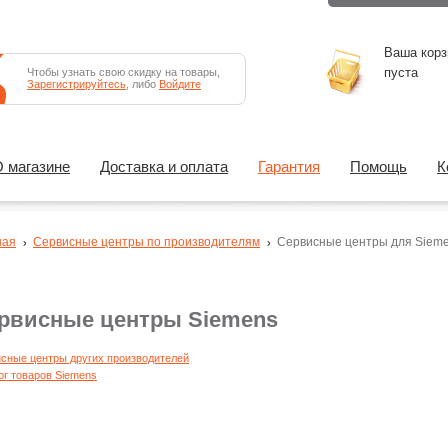
Ваша корз
пуста
Чтобы узнать свою скидку на товары,
Зарегистрируйтесь
, либо
Войдите
 магазине
Доставка и оплата
Гарантия
Помощь
К
ная
Сервисные центры по производителям
Сервисные центры для Siem
рвисные центры Siemens
сные центры других производителей
ог товаров Siemens