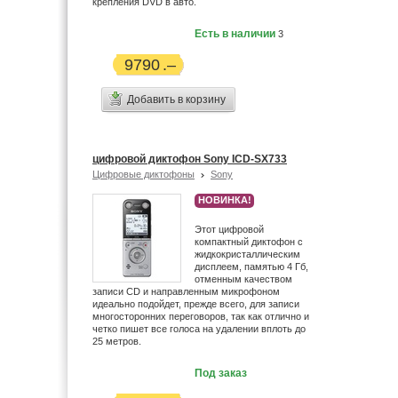
крепления DVD в авто.
Есть в наличии
3
9790
Добавить в корзину
цифровой диктофон Sony ICD-SX733
Цифровые диктофоны
Sony
НОВИНКА!
Этот цифровой
компактный диктофон с
жидкокристаллическим
дисплеем, памятью 4 Гб,
отменным качеством
записи CD и направленным микрофоном
идеально подойдет, прежде всего, для записи
многосторонних переговоров, так как отлично и
четко пишет все голоса на удалении вплоть до
25 метров.
Под заказ