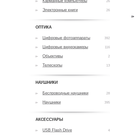
Карманные компьютеры
26
Электронные книги
26
ОПТИКА
Цифровые фотоаппараты
392
Цифровые видеокамеры
116
Объективы
2
Телескопы
13
НАУШНИКИ
Беспроводные наушники
28
Наушники
395
АКСЕССУАРЫ
USB Flash Drive
4