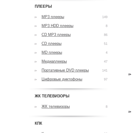
ПЛЕЕРЫ
MP3 плееры
149
MP3 HDD плееры
8
CD MP3 плееры
86
CD плееры
51
MD плееры
4
Медиаплееры
47
Портативные DVD плееры
141
Цифровые диктофоны
97
ЖК ТЕЛЕВИЗОРЫ
ЖК телевизоры
8
КПК