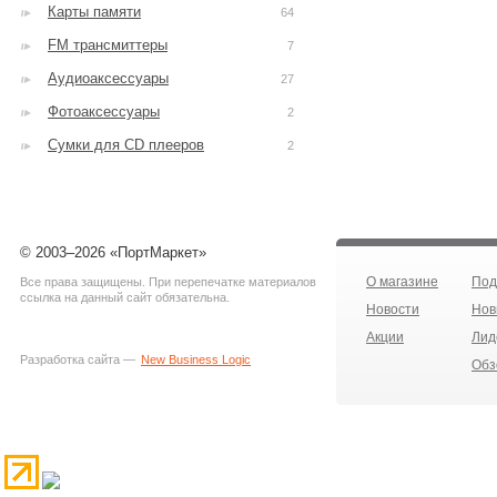
Карты памяти
64
FM трансмиттеры
7
Аудиоаксессуары
27
Фотоаксессуары
2
Сумки для CD плееров
2
© 2003–2026 «ПортМаркет»
О магазине
Под
Все права защищены. При перепечатке материалов
ссылка на данный сайт обязательна.
Новости
Нов
Акции
Лид
Разработка сайта —
New Business Logic
Обз