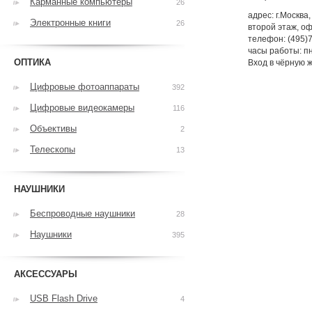
Карманные компьютеры
26
адрес: г.Москва
Электронные книги
26
второй этаж, оф
телефон: (495)
часы работы: пн 
ОПТИКА
Вход в чёрную 
Цифровые фотоаппараты
392
Цифровые видеокамеры
116
Объективы
2
Телескопы
13
НАУШНИКИ
Беспроводные наушники
28
Наушники
395
АКСЕССУАРЫ
USB Flash Drive
4