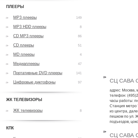
ПЛЕЕРЫ
MP3 плееры
149
MP3 HDD плееры
8
CD MP3 плееры
86
CD плееры
51
MD плееры
4
Медиаплееры
47
Портативные DVD плееры
141
СЦ САВА 
Цифровые диктофоны
97
адрес: Москва, м
телефон: (495)
ЖК ТЕЛЕВИЗОРЫ
часы работы: пн 
Станция метро "
ЖК телевизоры
8
из центра, дале
пешком по ул. 
подъездов, цок
КПК
СЦ САВА 