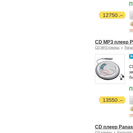
П
12750
ср
CD MP3 плеер P
CD MP3 плееры
Pana
Б
C
з
б
П
13550
ср
CD плеер Panas
CD плееры
Panasonic