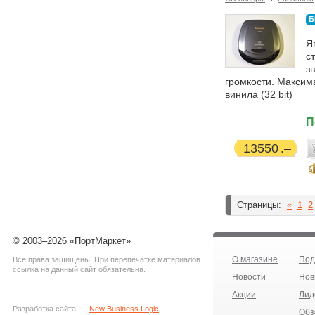
Б
Я
с
з
громкости. Максим
винила (32 bit)
П
13550
Страницы:
«
1
2
© 2003–2026 «ПортМаркет»
О магазине
Под
Все права защищены. При перепечатке материалов
ссылка на данный сайт обязательна.
Новости
Нов
Акции
Лид
Разработка сайта —
New Business Logic
Обз