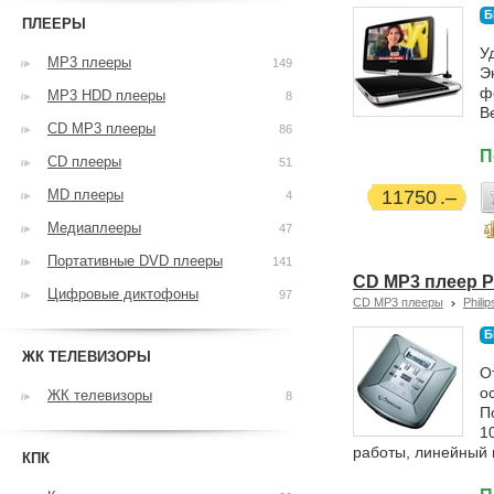
Б
ПЛЕЕРЫ
У
MP3 плееры
149
Э
ф
MP3 HDD плееры
8
Ве
CD MP3 плееры
86
П
CD плееры
51
MD плееры
11750
4
Медиаплееры
47
Портативные DVD плееры
141
CD MP3 плеер P
Цифровые диктофоны
97
CD MP3 плееры
Philip
Б
ЖК ТЕЛЕВИЗОРЫ
О
о
ЖК телевизоры
8
П
1
работы, линейный 
КПК