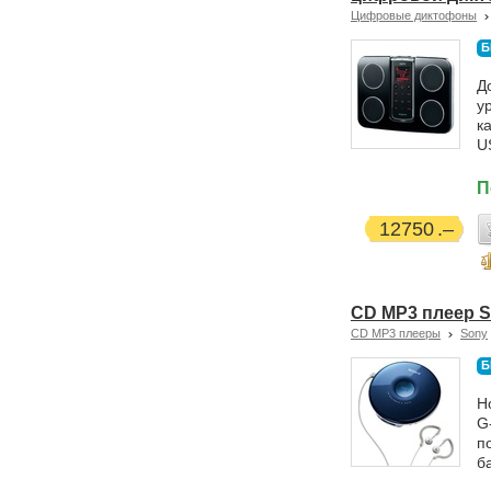
Цифровые диктофоны
Б
Д
у
к
U
П
12750
CD MP3 плеер S
CD MP3 плееры
Sony
Б
Н
G
п
б