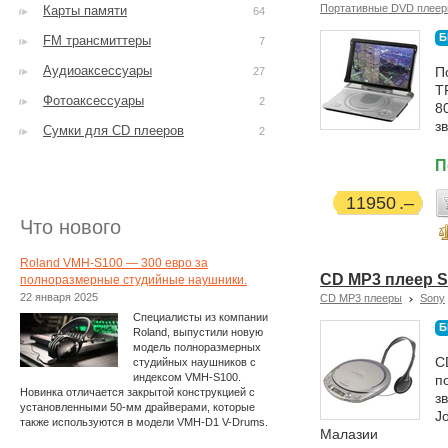
Портативные DVD плее
Карты памяти
64
Б
FM трансмиттеры
7
Аудиоаксессуары
П
27
T
Фотоаксессуары
2
8
з
Сумки для CD плееров
2
П
11950
Что нового
Roland VMH-S100 — 300 евро за
CD MP3 плеер S
полноразмерные студийные наушники.
22 января 2025
CD MP3 плееры
Sony
Специалисты из компании
Б
Roland, выпустили новую
модель полноразмерных
C
студийных наушников с
индексом VMH-S100.
п
Новинка отличается закрытой конструкцией с
з
установленными 50-мм драйверами, которые
J
также используются в модели VMH-D1 V-Drums.
Малазии