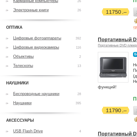
П
Карманные компьютеры
26
Электронные книги
26
11750
ОПТИКА
ср
Цифровые фотоаппараты
392
Портативный D
Портативные DVD плее
Цифровые видеокамеры
116
Б
Объективы
2
Н
Телескопы
13
П
(
H
НАУШНИКИ
функций!
Беспроводные наушники
28
П
Наушники
395
11790
АКСЕССУАРЫ
USB Flash Drive
4
Портативный D