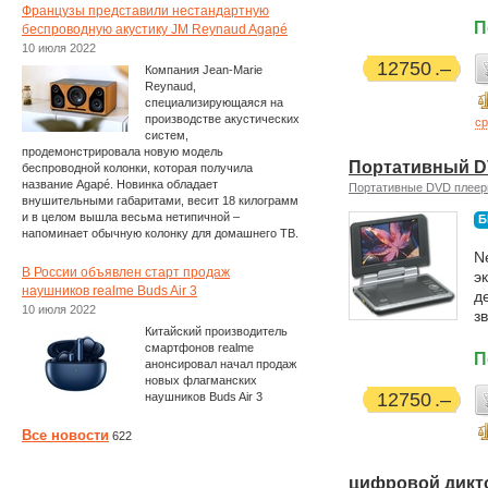
Французы представили нестандартную
П
беспроводную акустику JM Reynaud Agapé
10 июля 2022
12750
Компания Jean-Marie
Reynaud,
специализирующаяся на
производстве акустических
ср
систем,
продемонстрировала новую модель
Портативный D
беспроводной колонки, которая получила
название Agapé. Новинка обладает
Портативные DVD плее
внушительными габаритами, весит 18 килограмм
и в целом вышла весьма нетипичной –
Б
напоминает обычную колонку для домашнего ТВ.
N
В России объявлен старт продаж
э
наушников realme Buds Air 3
д
10 июля 2022
зв
Китайский производитель
смартфонов realme
П
анонсировал начал продаж
новых флагманских
12750
наушников Buds Air 3
Все новости
622
цифровой дикт