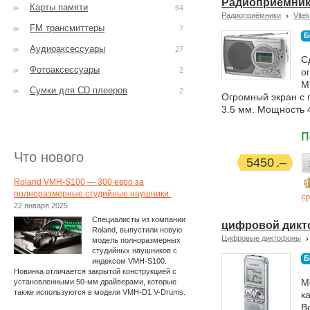
Радиоприёмник 
Карты памяти
64
Радиоприёмники
Vitek
FM трансмиттеры
7
Б
Аудиоаксессуары
27
С
Фотоаксессуары
2
о
М
Сумки для CD плееров
2
Огромный экран с 
3.5 мм. Мощность 4
П
Что нового
5450
Roland VMH-S100 — 300 евро за
полноразмерные студийные наушники.
ср
22 января 2025
Специалисты из компании
цифровой дикт
Roland, выпустили новую
Цифровые диктофоны
модель полноразмерных
студийных наушников с
Б
индексом VMH-S100.
Новинка отличается закрытой конструкцией с
М
установленными 50-мм драйверами, которые
также используются в модели VMH-D1 V-Drums.
к
В