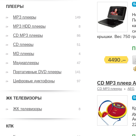
Б
ПЛЕЕРЫ
Н
MP3 плееры
149
П
к
MP3 HDD плееры
8
с
CD MP3 плееры
86
крышки. Вес 750 г
CD плееры
51
П
MD плееры
4
4490
Медиаплееры
47
Портативные DVD плееры
141
Цифровые диктофоны
97
CD MP3 плеер 
CD MP3 плееры
AEG
Б
ЖК ТЕЛЕВИЗОРЫ
К
ЖК телевизоры
8
д
А
2
КПК