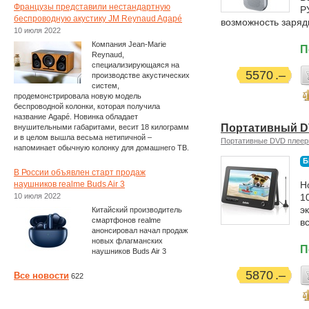
Французы представили нестандартную
Р
беспроводную акустику JM Reynaud Agapé
возможность заряд
10 июля 2022
Компания Jean-Marie
П
Reynaud,
специализирующаяся на
5570
производстве акустических
систем,
продемонстрировала новую модель
беспроводной колонки, которая получила
название Agapé. Новинка обладает
Портативный D
внушительными габаритами, весит 18 килограмм
и в целом вышла весьма нетипичной –
Портативные DVD плее
напоминает обычную колонку для домашнего ТВ.
Б
В России объявлен старт продаж
наушников realme Buds Air 3
Н
10 июля 2022
1
э
Китайский производитель
смартфонов realme
в
анонсировал начал продаж
новых флагманских
П
наушников Buds Air 3
5870
Все новости
622