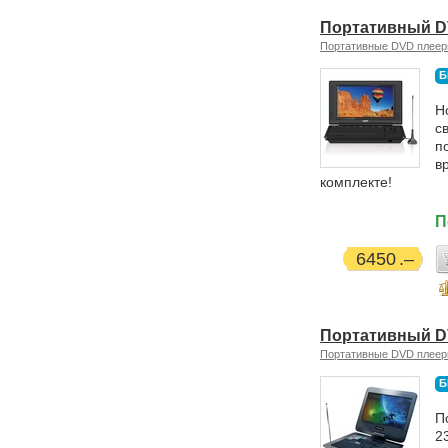
Портативный D
Портативные DVD плее
Б
Н
с
п
в
комплекте!
П
6450
Портативный D
Портативные DVD плее
Б
П
2