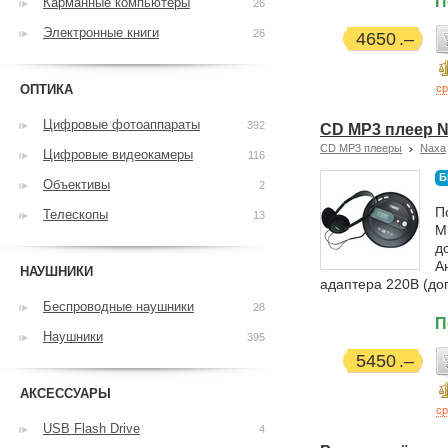
П
Карманные компьютеры
26
Электронные книги
26
4650
ОПТИКА
ср
Цифровые фотоаппараты
392
CD MP3 плеер 
CD MP3 плееры
Naxa
Цифровые видеокамеры
116
Б
Объективы
2
П
Телескопы
13
M
д
А
НАУШНИКИ
адаптера 220В (до
Беспроводные наушники
28
П
Наушники
395
5450
АКСЕССУАРЫ
ср
USB Flash Drive
4