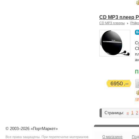
CD MP3 плеер P
CD MP3 плееры
Philip
Б
С
C
п
а
П
6950
ср
Страницы:
«
1
2
© 2003–2026 «ПортМаркет»
О магазине
Под
Все права защищены. При перепечатке материалов