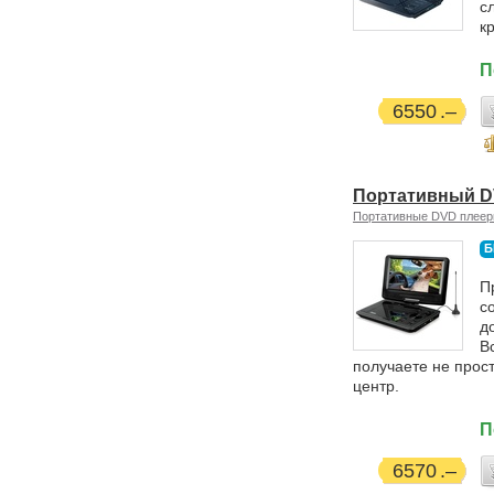
с
к
П
6550
Портативный D
Портативные DVD плее
Б
П
с
д
В
получаете не прос
центр.
П
6570