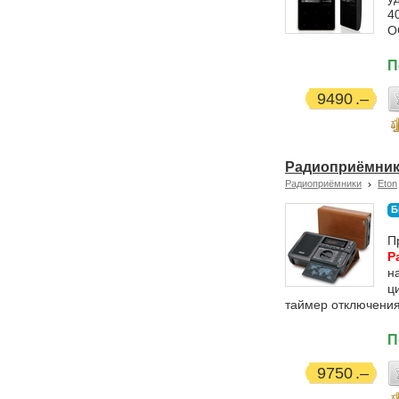
4
O
П
9490
Радиоприёмник E
Радиоприёмники
Eton
Б
П
Р
н
ц
таймер отключения
П
9750