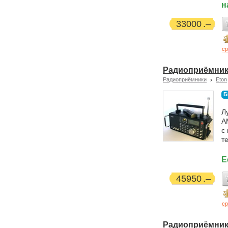
н
33000
ср
Радиоприёмник E
Радиоприёмники
Eton
Б
Л
A
с
т
Е
45950
ср
Радиоприёмник 