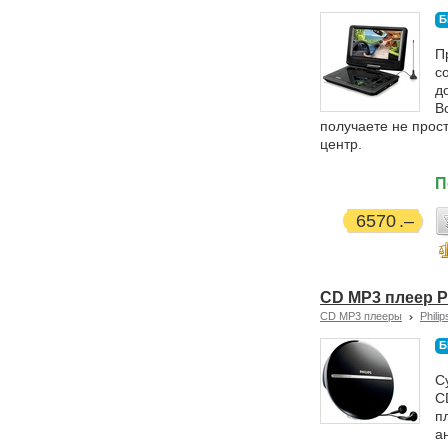
Б
П
с
д
В
получаете не прос
центр.
П
6570
CD MP3 плеер P
CD MP3 плееры
Philip
Б
С
C
п
а