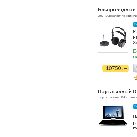
Беспроводные 
Беспроводные наушники
Б
Р
н
S
Е
н
10750
Портативный DV
Портативные DVD плее
Б
Н
р
вх