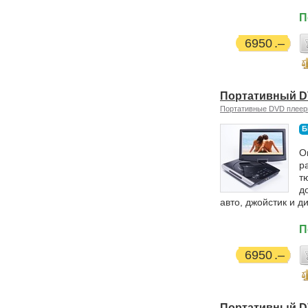
П
6950
Портативный D
Портативные DVD плее
Б
О
р
т
д
авто, джойстик и д
П
6950
Портативный DV