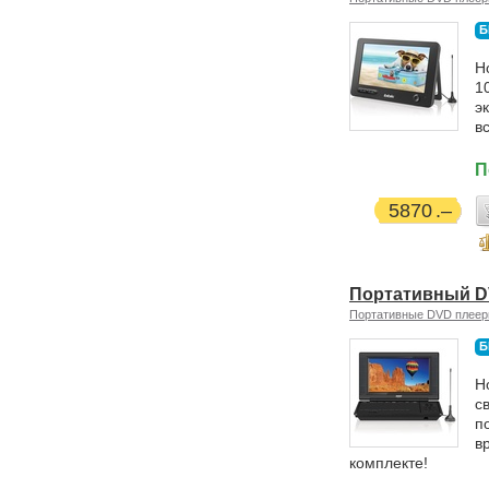
Б
Н
1
э
в
П
5870
Портативный D
Портативные DVD плее
Б
Н
с
п
в
комплекте!