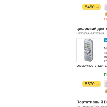
5450
ср
цифровой дикт
Цифровые диктофоны
Б
М
к
В
Р
возможность заряд
П
5570
Портативный D
Портативные DVD плее