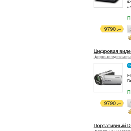
в
а
П
9790
Цифровая виде
Цифровые видеокамеры
Б
F
D
П
9790
Портативный DV