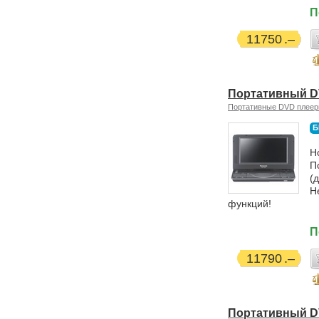
П
11750
Портативный D
Портативные DVD плее
Б
Н
П
(
H
функций!
П
11790
Портативный D