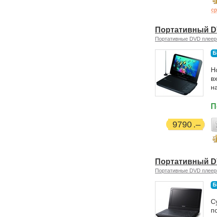
ср
Портативный D
Портативные DVD плее
Б
Н
в
н
П
9790
Портативный D
Портативные DVD плее
Б
С
п