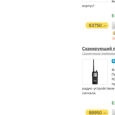
в
корпус!
Е
63750
ср
Сканирующий п
Сканирующие приёмник
Б
Ф
П
N
п
радио устройством
сигнала.
Е
88950