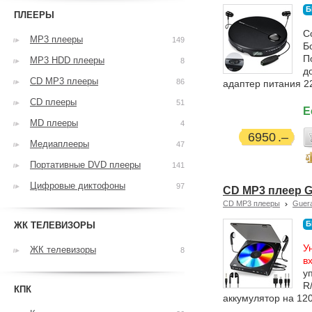
Б
ПЛЕЕРЫ
С
MP3 плееры
149
Б
П
MP3 HDD плееры
8
д
CD MP3 плееры
86
адаптер питания 2
CD плееры
51
Е
MD плееры
4
6950
Медиаплееры
47
Портативные DVD плееры
141
Цифровые диктофоны
97
CD MP3 плеер G
CD MP3 плееры
Guer
Б
ЖК ТЕЛЕВИЗОРЫ
У
ЖК телевизоры
8
в
у
R
КПК
аккумулятор на 120