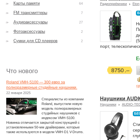
Карты памяти
64
Радиоприёмники
Eton
FM трансмиттеры
7
Б
Аудиоаксессуары
27
Н
П
Фотоаксессуары
2
д
(
Сумки для CD плееров
2
порт, телескопичес
Е
8750
Что нового
Roland VMH-S100 — 300 евро за
ср
полноразмерные студийные наушники.
22 января 2025
Наушники AUDI
Специалисты из компании
Roland, выпустили новую
Наушники
AUDIO-TE
модель полноразмерных
студийных наушников с
БЕ
индексом VMH-S100.
Новинка отличается закрытой конструкцией с
Ст
установленными 50-мм драйверами, которые
сер
также используются в модели VMH-D1 V-Drums.
глу