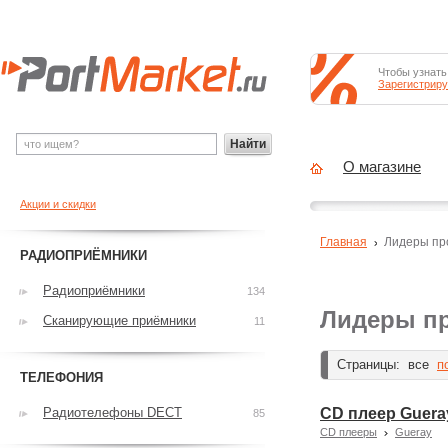
Чтобы узнать
Зарегистриру
Найти
О магазине
Акции и скидки
Главная
Лидеры пр
РАДИОПРИЁМНИКИ
Радиоприёмники
134
Лидеры п
Сканирующие приёмники
11
Страницы:
все
п
ТЕЛЕФОНИЯ
Радиотелефоны DECT
CD плеер Guera
85
CD плееры
Gueray