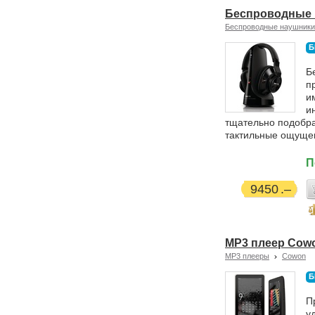
Беспроводные н
Беспроводные наушники
Б
Б
п
и
и
тщательно подобр
тактильные ощуще
П
9450
MP3 плеер Cowon
MP3 плееры
Cowon
Б
П
у