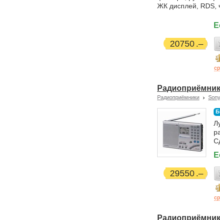
ЖК дисплей, RDS, 
Е
20750
ср
Радиоприёмник
Радиоприёмники
Son
Б
Л
р
С
Е
29550
ср
Радиоприёмник 