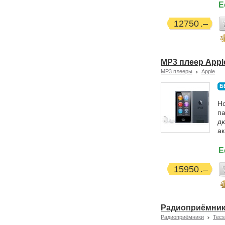
Е
12750
MP3 плеер Apple 
MP3 плееры
Apple
Б
Но
па
дю
ак
Е
15950
Радиоприёмник 
Радиоприёмники
Tecs