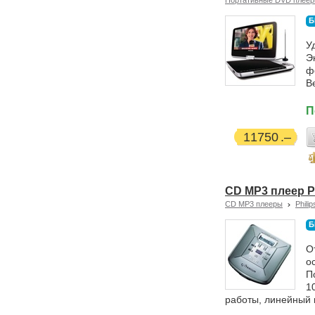
Портативные DVD плее
Б
У
Э
ф
Ве
П
11750
CD MP3 плеер P
CD MP3 плееры
Philip
Б
О
о
П
1
работы, линейный 