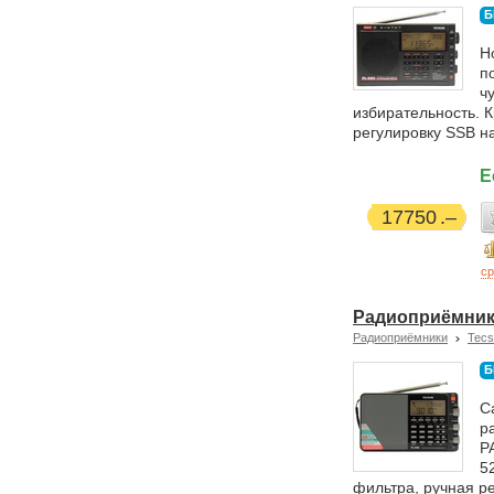
Б
Н
п
ч
избирательность. 
регулировку SSB н
Е
17750
ср
Радиоприёмник 
Радиоприёмники
Tecs
Б
С
р
Р
5
фильтра, ручная р