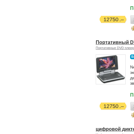
П
12750
Портативный D
Портативные DVD плее
Б
N
э
д
зв
П
12750
цифровой дикт