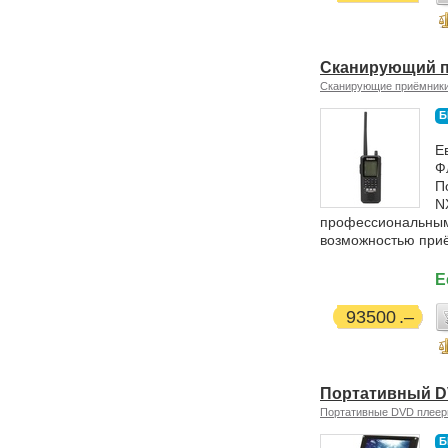
Сканирующий п
Сканирующие приёмник
Б
Е
Ф
П
N
профессиональным
возможностью приё
Е
93500
Портативный D
Портативные DVD плее
Б