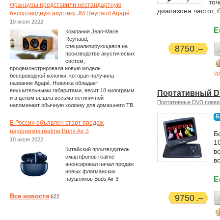
точ
Французы представили нестандартную
диапазона частот,
беспроводную акустику JM Reynaud Agapé
10 июля 2022
Е
Компания Jean-Marie
Reynaud,
специализирующаяся на
8750
производстве акустических
систем,
продемонстрировала новую модель
ср
беспроводной колонки, которая получила
название Agapé. Новинка обладает
внушительными габаритами, весит 18 килограмм
Портативный D
и в целом вышла весьма нетипичной –
Портативные DVD плее
напоминает обычную колонку для домашнего ТВ.
Б
В России объявлен старт продаж
наушников realme Buds Air 3
Б
10 июля 2022
1
Китайский производитель
в
смартфонов realme
вс
анонсировал начал продаж
новых флагманских
Е
наушников Buds Air 3
Все новости
9750
622