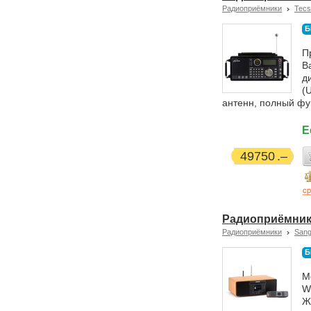
Радиоприёмники
Tecs
Б
П
В
д
(
антенн, полный фу
Е
49750
ср
Радиоприёмник
Радиоприёмники
San
Б
М
W
Ж