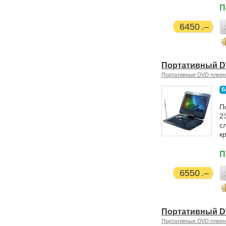
П
6450
Портативный D
Портативные DVD плее
Б
П
2
с
к
П
6550
Портативный D
Портативные DVD плее