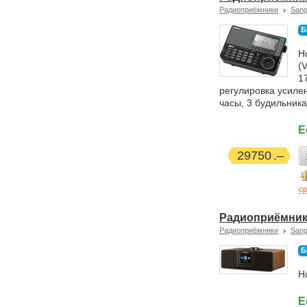
Радиоприёмники
San
Б
Н
(
1
регулировка усиле
часы, 3 будильника
Е
29750
ср
Радиоприёмник
Радиоприёмники
San
Б
Н
Е