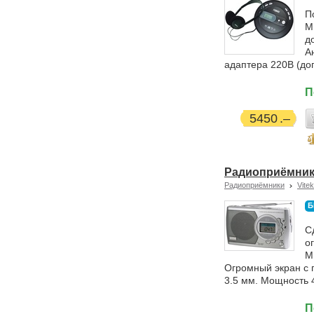
П
M
д
А
адаптера 220В (до
П
5450
Радиоприёмник 
Радиоприёмники
Vitek
Б
С
о
М
Огромный экран с 
3.5 мм. Мощность 4
П