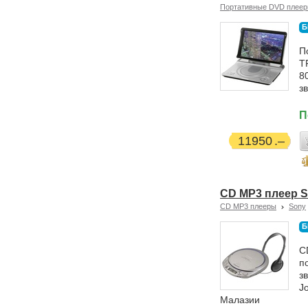
Портативные DVD плее
Б
П
T
8
з
П
11950
CD MP3 плеер S
CD MP3 плееры
Sony
Б
C
п
з
J
Малазии