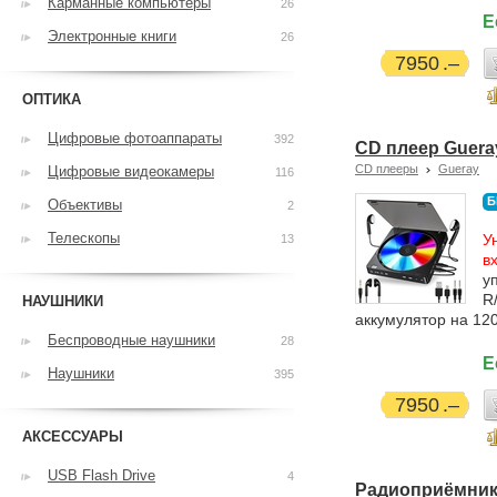
Карманные компьютеры
26
Е
Электронные книги
26
7950
ОПТИКА
Цифровые фотоаппараты
392
CD плеер Guera
CD плееры
Gueray
Цифровые видеокамеры
116
Б
Объективы
2
Телескопы
У
13
в
у
R
НАУШНИКИ
аккумулятор на 120
Беспроводные наушники
28
Е
Наушники
395
7950
АКСЕССУАРЫ
USB Flash Drive
4
Радиоприёмник E