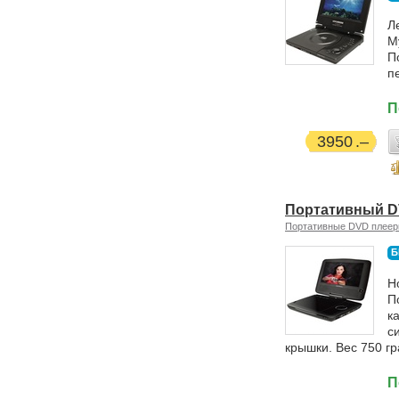
Л
М
П
п
П
3950
Портативный D
Портативные DVD плее
Б
Н
П
к
с
крышки. Вес 750 г
П