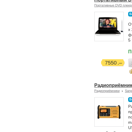
Портативные DVD плее
Б
О
x
ф
5
П
7550
Радиоприёмник
Радиоприёмники
San
Б
Р
п
п
m
U