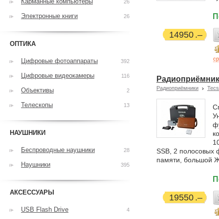
Карманные компьютеры
26
Электронные книги
П
26
14950
ОПТИКА
ср
Цифровые фотоаппараты
392
Цифровые видеокамеры
116
Радиоприёмник T
Радиоприёмники
Tecs
Объективы
2
Телескопы
13
С
У
ф
НАУШНИКИ
к
1
Беспроводные наушники
28
SSB, 2 полосовых 
памяти, большой Ж
Наушники
395
П
АКСЕССУАРЫ
19550
USB Flash Drive
4