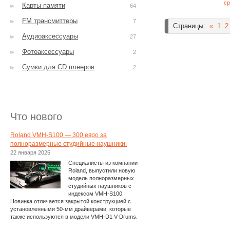
ср
Карты памяти
64
FM трансмиттеры
7
Страницы:
«
1
2
Аудиоаксессуары
27
Фотоаксессуары
2
Сумки для CD плееров
2
Что нового
Roland VMH-S100 — 300 евро за
полноразмерные студийные наушники.
22 января 2025
Специалисты из компании
Roland, выпустили новую
модель полноразмерных
студийных наушников с
индексом VMH-S100.
Новинка отличается закрытой конструкцией с
установленными 50-мм драйверами, которые
также используются в модели VMH-D1 V-Drums.