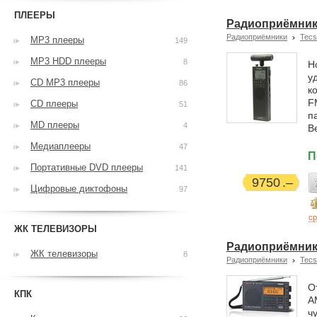
ПЛЕЕРЫ
Радиоприёмник 
Радиоприёмники
Tecs
MP3 плееры
149
MP3 HDD плееры
8
Н
у
CD MP3 плееры
86
к
F
CD плееры
51
п
MD плееры
4
В
Медиаплееры
47
П
Портативные DVD плееры
141
9750
Цифровые диктофоны
97
ср
ЖК ТЕЛЕВИЗОРЫ
Радиоприёмник 
ЖК телевизоры
8
Радиоприёмники
Tecs
О
КПК
A
ч