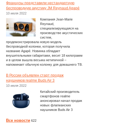
Французы представили нестандартную
беспроводную акустику JM Reynaud Agapé
10 июля 2022
Компания Jean-Marie
Reynaud,
специализирующаяся на
производстве акустических
систем,
продемонстрировала новую модель
беспроводной колонки, которая получила
название Agapé. Новинка обладает
внушительными габаритами, весит 18 килограмм
и в целом вышла весьма нетипичной –
напоминает обычную колонку для домашнего ТВ.
В России объявлен старт продаж
наушников realme Buds Air 3
10 июля 2022
Китайский производитель
смартфонов realme
анонсировал начал продаж
новых флагманских
наушников Buds Air 3
Все новости
622