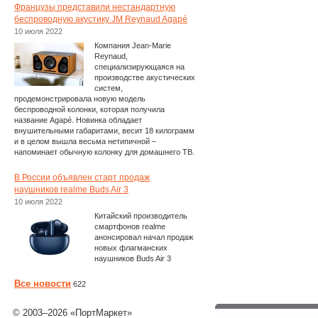
Французы представили нестандартную
беспроводную акустику JM Reynaud Agapé
10 июля 2022
Компания Jean-Marie
Reynaud,
специализирующаяся на
производстве акустических
систем,
продемонстрировала новую модель
беспроводной колонки, которая получила
название Agapé. Новинка обладает
внушительными габаритами, весит 18 килограмм
и в целом вышла весьма нетипичной –
напоминает обычную колонку для домашнего ТВ.
В России объявлен старт продаж
наушников realme Buds Air 3
10 июля 2022
Китайский производитель
смартфонов realme
анонсировал начал продаж
новых флагманских
наушников Buds Air 3
Все новости
622
© 2003–2026 «ПортМаркет»