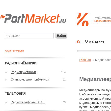
Чтобы узнать
Зарегистриру
Найти
О магазине
Акции и скидки
Главная
Медиапле
РАДИОПРИЁМНИКИ
Радиоприёмники
134
Медиаплее
Сканирующие приёмники
11
Медиаплееры по луч
ТЕЛЕФОНИЯ
Выбрать свою модель
ассортимента. А пр
Радиотелефоны DECT
85
медиацентры с жестк
купить медиаплеер 