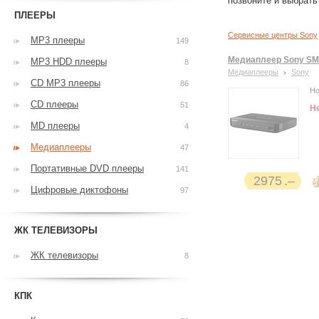
позвоните и выбрат
ПЛЕЕРЫ
Сервисные центры Sony
MP3 плееры
149
Медиаплеер Sony SM
MP3 HDD плееры
8
Медиаплееры
Sony
CD MP3 плееры
86
Но
CD плееры
51
Н
MD плееры
4
Медиаплееры
47
Портативные DVD плееры
141
2975
Цифровые диктофоны
97
ЖК ТЕЛЕВИЗОРЫ
ЖК телевизоры
8
КПК