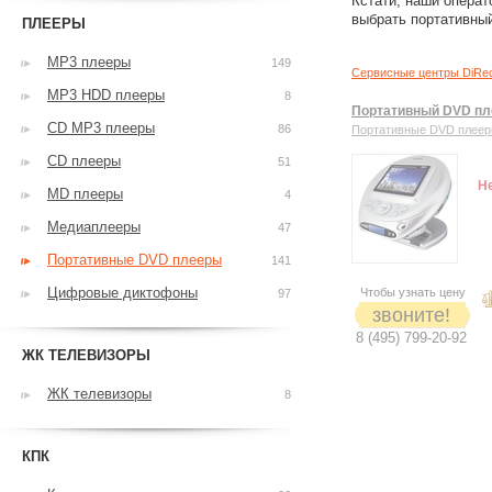
Кстати, наши операт
выбрать портативны
ПЛЕЕРЫ
MP3 плееры
149
Сервисные центры DiRe
MP3 HDD плееры
8
Портативный DVD пл
CD MP3 плееры
86
Портативные DVD плее
CD плееры
51
Н
MD плееры
4
Медиаплееры
47
Портативные DVD плееры
141
Цифровые диктофоны
Чтобы узнать цену
97
звоните!
8 (495) 799-20-92
ЖК ТЕЛЕВИЗОРЫ
ЖК телевизоры
8
КПК