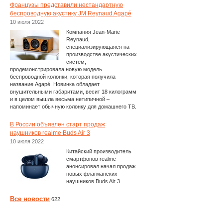
Французы представили нестандартную
беспроводную акустику JM Reynaud Agapé
10 июля 2022
Компания Jean-Marie
Reynaud,
специализирующаяся на
производстве акустических
систем,
продемонстрировала новую модель
беспроводной колонки, которая получила
название Agapé. Новинка обладает
внушительными габаритами, весит 18 килограмм
и в целом вышла весьма нетипичной –
напоминает обычную колонку для домашнего ТВ.
В России объявлен старт продаж
наушников realme Buds Air 3
10 июля 2022
Китайский производитель
смартфонов realme
анонсировал начал продаж
новых флагманских
наушников Buds Air 3
Все новости
622