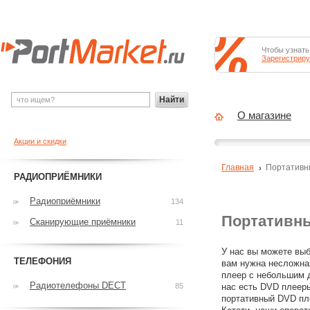
Чтобы узнать
Зарегистриру
Найти
О магазине
Акции и скидки
Главная
Портативн
РАДИОПРИЁМНИКИ
Радиоприёмники
134
Портативны
Сканирующие приёмники
11
У нас вы можете вы
ТЕЛЕФОНИЯ
вам нужна несложна
плеер с небольшим д
Радиотелефоны DECT
85
нас есть DVD плеер
портативный DVD пле