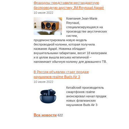
Французы представили нестандартную
беспроводную акустику JM Reynaud Agapé
10 июля 2022
Компания Jean-Marie
Reynaud,
специализирующаяся на
производстве акустических
систем,
продемонстрировала новую модель
беспроводной колонки, которая получила
название Agapé. Новинка обладает
внушительными габаритами, весит 18 килограмм
и в целом вышла весьма нетипичной –
напоминает обычную колонку для домашнего ТВ.
В России объявлен старт продаж
наушников realme Buds Air 3
10 июля 2022
Китайский производитель
смартфонов realme
анонсировал начал продаж
новых флагманских
наушников Buds Air 3
Все новости
622