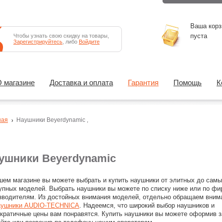
Ваша корз
пуста
Чтобы узнать свою скидку на товары,
Зарегистрируйтесь
, либо
Войдите
 магазине
Доставка и оплата
Гарантия
Помощь
К
ная
Наушники
Beyerdynamic
,
ушники Beyerdynamic
шем магазине вы можете выбрать и купить наушники от элитных до сам
упных моделей. Выбрать наушники вы можете по списку ниже или по ф
зводителям. Из достойных внимания моделей, отдельно обращаем вним
аушники AUDIO-TECHNICA
. Надеемся, что широкий выбор наушников и
кратичные цены вам понравятся. Купить наушники вы можете оформив з