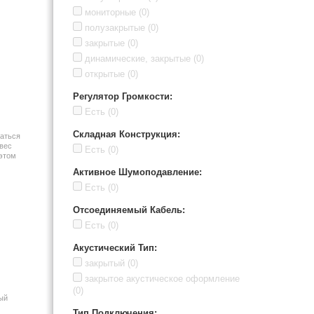
мониторные
(0)
полузакрытые
(0)
закрытые
(0)
динамические, закрытые
(0)
открытые
(0)
Регулятор Громкости
:
Есть
(0)
Складная Конструкция
:
аться
 вес
Есть
(0)
 этом
Активное Шумоподавление
:
Есть
(0)
Отсоединяемый Кабель
:
Есть
(0)
Акустический Тип
:
закрытый
(0)
закрытое акустическое оформление
(0)
ый
Тип Подключения
: