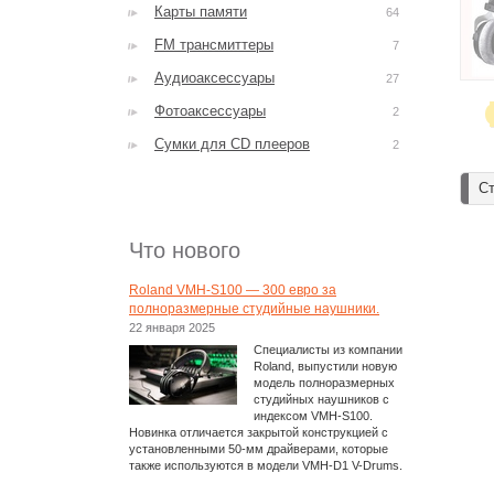
Карты памяти
64
FM трансмиттеры
7
Аудиоаксессуары
27
Фотоаксессуары
2
Сумки для CD плееров
2
Ст
Что нового
Roland VMH-S100 — 300 евро за
полноразмерные студийные наушники.
22 января 2025
Специалисты из компании
Roland, выпустили новую
модель полноразмерных
студийных наушников с
индексом VMH-S100.
Новинка отличается закрытой конструкцией с
установленными 50-мм драйверами, которые
также используются в модели VMH-D1 V-Drums.