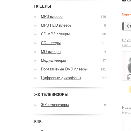
на с
ПЛЕЕРЫ
Серви
MP3 плееры
149
MP3 HDD плееры
8
Ст
CD MP3 плееры
86
Науш
CD плееры
51
Науш
MD плееры
4
Медиаплееры
47
Портативные DVD плееры
141
Цифровые диктофоны
97
ЖК ТЕЛЕВИЗОРЫ
ЖК телевизоры
8
Науш
Науш
КПК