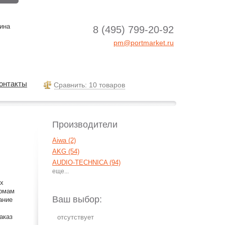
ина
8 (495) 799-20-92
pm@portmarket.ru
онтакты
Cравнить: 10 товаров
Производители
Aiwa (2)
AKG (54)
AUDIO-TECHNICA (94)
Beyerdynamic (14)
ых
Cowon (3)
ирмам
Koss (54)
Ваш выбор:
ание
Logitech (1)
аказ
Monster (4)