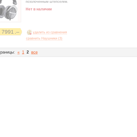
позолоченным штепселем.
Нет в наличии
7991
удалить из сравнения
сравнить Наушники (
3
)
раницы:
«
1
2
все