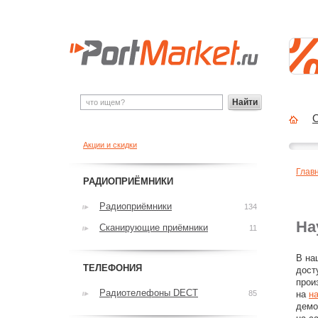
Найти
О
Акции и скидки
Глав
РАДИОПРИЁМНИКИ
Радиоприёмники
134
На
Сканирующие приёмники
11
В на
ТЕЛЕФОНИЯ
дост
прои
Радиотелефоны DECT
85
на
н
демо