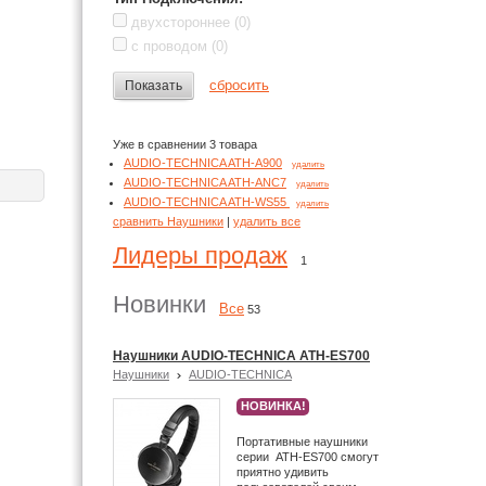
двухстороннее
(0)
с проводом
(0)
сбросить
Показать
Уже в сравнении 3 товара
AUDIO-TECHNICA ATH-A900
удалить
AUDIO-TECHNICA ATH-ANC7
удалить
AUDIO-TECHNICA ATH-WS55
удалить
сравнить Наушники
|
удалить все
Лидеры продаж
1
Новинки
Все
53
Наушники AUDIO-TECHNICA ATH-ES700
Наушники
AUDIO-TECHNICA
НОВИНКА!
Портативные наушники
серии ATH-ES700 смогут
приятно удивить