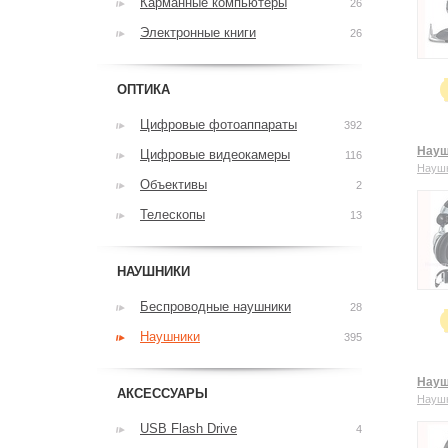
Карманные компьютеры
26
Электронные книги
26
ОПТИКА
Цифровые фотоаппараты
392
Науш
Цифровые видеокамеры
116
Науш
Объективы
2
Телескопы
13
НАУШНИКИ
Беспроводные наушники
28
Наушники
395
Науш
АКСЕССУАРЫ
Науш
USB Flash Drive
4