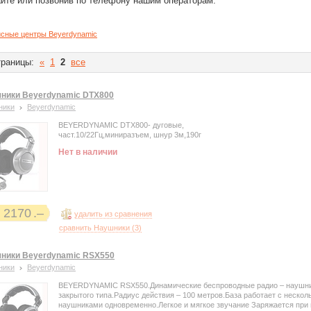
айте или позвонив по телефону нашим операторам.
сные центры Beyerdynamic
раницы:
«
1
2
все
ники Beyerdynamic DTX800
ники
Beyerdynamic
BEYERDYNAMIC DTX800- дуговые,
част.10/22Гц,миниразъем, шнур 3м,190г
Нет в наличии
2170
удалить из сравнения
сравнить Наушники (
3
)
ники Beyerdynamic RSX550
ники
Beyerdynamic
BEYERDYNAMIC RSX550.Динамические беспроводные радио – наушн
закрытого типа.Радиус действия – 100 метров.База работает с нескол
наушниками одновременно.Легкое и мягкое звучание Заряжается при