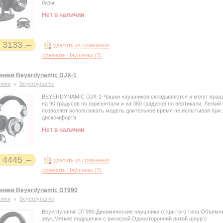
базы
Нет в наличии
3133
удалить из сравнения
сравнить Наушники (
3
)
ники Beyerdynamic DJX-1
ники
Beyerdynamic
BEYERDYNAMIC DJX-1-Чашки наушников складываются и могут вращ
на 90 градусов по горизонтали и на 360 градусов по вертикали. Легкий
позволяет использовать модель длительное время не испытывая при
дискомфорта
Нет в наличии
4445
удалить из сравнения
сравнить Наушники (
3
)
ники Beyerdynamic DT990
ники
Beyerdynamic
Beyerdynamic DT990.Динамические наушники открытого типа.Объемн
звук.Мягкие подушечки с вискозой.Односторонний витой шнур с