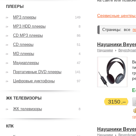
на сайте или позвон
ПЛЕЕРЫ
Сервисные центры
MP3 плееры
149
MP3 HDD плееры
8
Страницы:
все
п
CD MP3 плееры
86
Наушники Beyer
CD плееры
51
Наушники
Beyerdyna
MD плееры
4
B
Медиаплееры
47
т
Портативные DVD плееры
141
г
р
Цифровые диктофоны
97
Е
ЖК ТЕЛЕВИЗОРЫ
3150
ЖК телевизоры
8
ср
КПК
Наушники Beye
Наушники
Beyerdyna