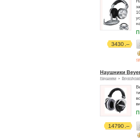
Н
з
1
у
н
П
3430
ср
Наушники Beye
Наушники
Beyerdyna
B
т
в
в
П
14790