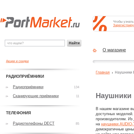
Чтобы узнать
Зарегистриру
Найти
О магазине
Акции и скидки
Главная
Наушники
РАДИОПРИЁМНИКИ
Радиоприёмники
134
Наушники 
Сканирующие приёмники
11
В нашем магазине в
ТЕЛЕФОНИЯ
доступных моделей.
производителям. Из
Радиотелефоны DECT
85
на
наушники AUDIO
демократичные цены