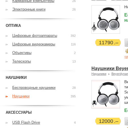
Карманные компьютеры
26
Н
Электронные книги
26
Е
н
ОПТИКА
Цифровые фотоаппараты
392
11790
Цифровые видеокамеры
116
Объективы
2
ср
Телескопы
13
Наушники Beye
Наушники
Beyerdyna
НАУШНИКИ
B
т
Беспроводные наушники
28
S
Наушники
395
у
ш
Е
АКСЕССУАРЫ
12000
USB Flash Drive
4