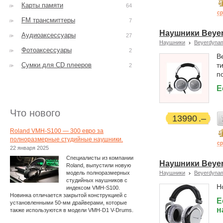
Карты памяти
64
ср
FM трансмиттеры
7
Наушники Beye
Аудиоаксессуары
27
Наушники
Beyerdyna
Фотоаксессуары
2
B
Сумки для CD плееров
т
2
п
Е
Что нового
13990
Roland VMH-S100 — 300 евро за
полноразмерные студийные наушники.
ср
22 января 2025
Специалисты из компании
Наушники Beye
Roland, выпустили новую
модель полноразмерных
Наушники
Beyerdyna
студийных наушников с
Н
индексом VMH-S100.
Новинка отличается закрытой конструкцией с
Е
установленными 50-мм драйверами, которые
н
также используются в модели VMH-D1 V-Drums.