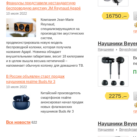
Французы представили нестандартную
беспроводную акустику JM Reynaud Agapé
10 июля 2022
16750
Компания Jean-Marie
Reynaud,
специализирующаяся на
ср
производстве акустических
систем,
продемонстрировала новую модель
Наушники Beye
беспроводной колонки, которая получила
Наушники
Beyerdyna
название Agapé. Новинка обладает
внушительными габаритами, весит 18 килограмм
B
и в целом вышла весьма нетипичной –
п
напоминает обычную колонку для домашнего ТВ.
П
В России объявлен старт продаж
наушников realme Buds Air 3
10 июля 2022
Китайский производитель
2275
смартфонов realme
анонсировал начал продаж
новых флагманских
ср
наушников Buds Air 3
Все новости
622
Наушники Beye
Наушники
Beyerdyna