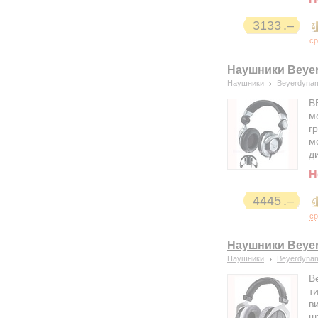
3133
ср
Наушники Beyer
Наушники
Beyerdyna
B
м
г
м
д
Н
4445
ср
Наушники Beye
Наушники
Beyerdyna
B
т
в
ш