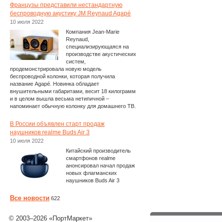
Французы представили нестандартную
беспроводную акустику JM Reynaud Agapé
10 июля 2022
Компания Jean-Marie
Reynaud,
специализирующаяся на
производстве акустических
систем,
продемонстрировала новую модель
беспроводной колонки, которая получила
название Agapé. Новинка обладает
внушительными габаритами, весит 18 килограмм
и в целом вышла весьма нетипичной –
напоминает обычную колонку для домашнего ТВ.
В России объявлен старт продаж
наушников realme Buds Air 3
10 июля 2022
Китайский производитель
смартфонов realme
анонсировал начал продаж
новых флагманских
наушников Buds Air 3
Все новости
622
© 2003–2026 «ПортМаркет»