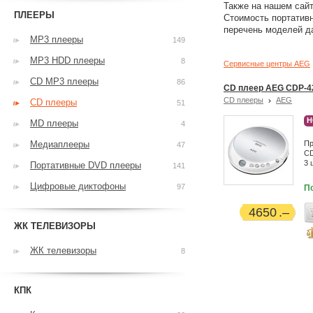
Также на нашем сайт
ПЛЕЕРЫ
Стоимость портативн
перечень моделей д
MP3 плееры
149
MP3 HDD плееры
8
Сервисные центры AEG
CD MP3 плееры
86
CD плеер AEG CDP-4
CD плееры
AEG
CD плееры
51
Н
MD плееры
4
Медиаплееры
Пр
47
CD
3 
Портативные DVD плееры
141
Цифровые диктофоны
97
П
4650
ЖК ТЕЛЕВИЗОРЫ
ЖК телевизоры
8
КПК