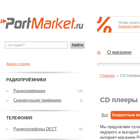
Чтобы узнать
Зарегистриру
Найти
О магазине
Акции и скидки
Главная
CD плеер
РАДИОПРИЁМНИКИ
Радиоприёмники
134
CD плееры
Сканирующие приёмники
11
Все
Бюджетные м
ТЕЛЕФОНИЯ
Мы предлагаем лучш
Радиотелефоны DECT
85
недорого и выгодно!
интернет-магазине 